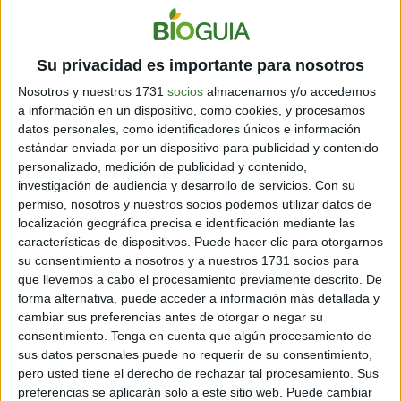
Para promover su cumplimiento, el Municipio de
Su privacidad es importante para nosotros
Ushuaia deberá generar
campañas de reducción y
Nosotros y nuestros 1731
socios
almacenamos y/o accedemos
reutilización
de productos desechables e impulsar la
a información en un dispositivo, como cookies, y procesamos
implementación de precios diferenciales para la
datos personales, como identificadores únicos e información
recarga en el mismo recipiente de bebidas o alimentos
estándar enviada por un dispositivo para publicidad y contenido
que se expenden en envases desechables.
personalizado, medición de publicidad y contenido,
investigación de audiencia y desarrollo de servicios.
Con su
permiso, nosotros y nuestros socios podemos utilizar datos de
localización geográfica precisa e identificación mediante las
características de dispositivos. Puede hacer clic para otorgarnos
su consentimiento a nosotros y a nuestros 1731 socios para
que llevemos a cabo el procesamiento previamente descrito. De
forma alternativa, puede acceder a información más detallada y
cambiar sus preferencias antes de otorgar o negar su
consentimiento.
Tenga en cuenta que algún procesamiento de
sus datos personales puede no requerir de su consentimiento,
pero usted tiene el derecho de rechazar tal procesamiento. Sus
preferencias se aplicarán solo a este sitio web. Puede cambiar