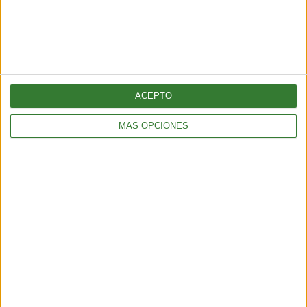
AMBIENTE
¿Es posible convertir la noche en día? El polémico proyecto que
busca iluminar la Tierra desde el espacio
6 min
| 2026-07-25 13:00
ACEPTO
MÁS OPCIONES
AMBIENTE
Temporal en Chile: qué es el río atmosférico categoría 5 que
azota al país
4 min
| 2026-07-17 14:45