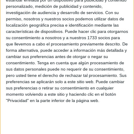
estándar enviada por un dispositivo para publicidad y contenido
Los aceites son tal vez el método más asertivo para
personalizado, medición de publicidad y contenido,
combatir los talones resecos, ya que son muy
investigación de audiencia y desarrollo de servicios.
Con su
humectantes, además de ser generalmente menos
permiso, nosotros y nuestros socios podemos utilizar datos de
complicados en cuanto a los procedimientos
localización geográfica precisa e identificación mediante las
necesarios para que surtan efecto.
características de dispositivos. Puede hacer clic para otorgarnos
su consentimiento a nosotros y a nuestros 1733 socios para
Puedes usar aceite de coco o aceite de oliva, y lo único
que llevemos a cabo el procesamiento previamente descrito. De
que realmente debes hacer es aplicarlo suavemente en
forma alternativa, puede acceder a información más detallada y
las regiones afectadas hasta que tu piel lo absorba por
cambiar sus preferencias antes de otorgar o negar su
completo. Luego, simplemente continua con tu día
consentimiento.
Tenga en cuenta que algún procesamiento de
normalmente.
sus datos personales puede no requerir de su consentimiento,
pero usted tiene el derecho de rechazar tal procesamiento. Sus
preferencias se aplicarán solo a este sitio web. Puede cambiar
sus preferencias o retirar su consentimiento en cualquier
momento volviendo a este sitio y haciendo clic en el botón
"Privacidad" en la parte inferior de la página web.