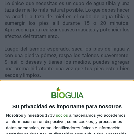
Lo único que necesitas es un cubo de agua tibia y una
taza de miel lo más natural posible. Lo que debes hacer
es añadir la taza de miel en el cubo de agua tibia y
sumergir los pies allí durante 15 o 20 minutos.
Aprovecha para realizar suaves masajes y potenciar los
efectos del tratamiento.
Luego del tiempo esperado, saca los pies del agua y,
con una piedra pómez, raspa los talones suavemente.
Si así lo deseas y tienes los medios, puedes agregar
una crema hidratante una vez que tus pies estén bien
secos y limpios.
Uso de aceites
Su privacidad es importante para nosotros
Nosotros y nuestros 1733
socios
almacenamos y/o accedemos
a información en un dispositivo, como cookies, y procesamos
datos personales, como identificadores únicos e información