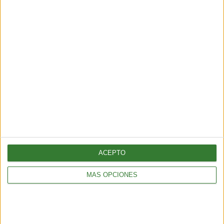
Blue mind: el estado de calma que
produce el agua y que la ciencia
recién empieza a entender
Cargando...
ACEPTO
MÁS OPCIONES