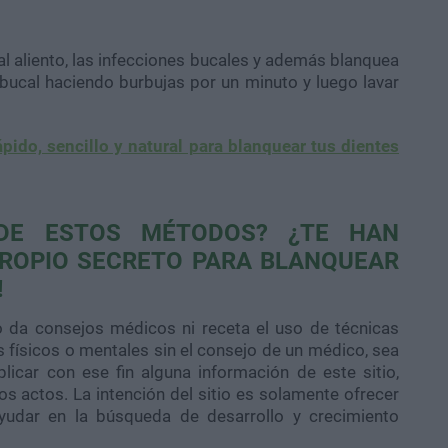
l aliento, las infecciones bucales y además blanquea
bucal haciendo burbujas por un minuto y luego lavar
pido, sencillo y natural para blanquear tus dientes
DE ESTOS MÉTODOS? ¿TE HAN
PROPIO SECRETO PARA BLANQUEAR
!
o da consejos médicos ni receta el uso de técnicas
físicos o mentales sin el consejo de un médico, sea
licar con ese fin alguna información de este sitio,
s actos. La intención del sitio es solamente ofrecer
ayudar en la búsqueda de desarrollo y crecimiento