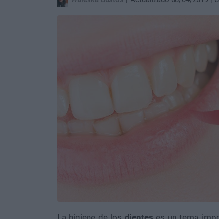
Waleska Bustos
Actualizado 08/04/2019
C
La higiene de los
dientes
es un tema impo