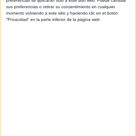
preferencias se aplicarán solo a este sitio web. Puede cambiar
sus preferencias o retirar su consentimiento en cualquier
momento volviendo a este sitio y haciendo clic en el botón
"Privacidad" en la parte inferior de la página web.
3 entrenamientos combinados en la semana
La vida sedentaria es la primera enemiga de un cuerpo
fuerte y activo. Si quieres
eliminar la grasa abdominal
debes adoptar hábitos saludables que incluyan un
entrenamiento de 3 veces por semana con
ejercicios
localizados y aeróbicos
. Puedes entrenar en tu casa, al
aire libre o en un gimnasio. Esto te hará sentir más
fuerte, mejorará tu humor y te ayudará a eliminar el
estrés y las presiones además del exceso de grasa.