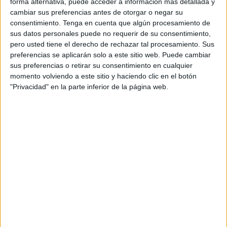
forma alternativa, puede acceder a información más detallada y
nueve prácticas de atención primaria en Dinamarca.
cambiar sus preferencias antes de otorgar o negar su
Participaron 70 mujeres con síntomas de
consentimiento.
Tenga en cuenta que algún procesamiento de
moderados a graves
y nueve médicos generales con
sus datos personales puede no requerir de su consentimiento,
educación acreditada en acupuntura.
pero usted tiene el derecho de rechazar tal procesamiento. Sus
preferencias se aplicarán solo a este sitio web. Puede cambiar
El grupo de intervención recibió un
tratamiento
sus preferencias o retirar su consentimiento en cualquier
durante cinco semanas consecutivas
. Al grupo de
momento volviendo a este sitio y haciendo clic en el botón
control se le ofreció tratamiento después de 6
"Privacidad" en la parte inferior de la página web.
semanas.
¿
QUÉ ENCONTRARON?
El grupo que recibió acupuntura disminuyó los sofocos
significativamente. No se informaron efectos adversos
graves.
Tal como explican los investigadores, no todas las
mujeres con menopausia necesitan o solicitan un
tratamiento. Es por eso que afirman que los resultados