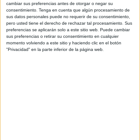
cambiar sus preferencias antes de otorgar o negar su
consentimiento.
Tenga en cuenta que algún procesamiento de
sus datos personales puede no requerir de su consentimiento,
pero usted tiene el derecho de rechazar tal procesamiento. Sus
preferencias se aplicarán solo a este sitio web. Puede cambiar
sus preferencias o retirar su consentimiento en cualquier
momento volviendo a este sitio y haciendo clic en el botón
"Privacidad" en la parte inferior de la página web.
3. SÍNDROME DE INTESTINO IRRITABLE
En algunos casos, el abdomen hinchado también
puede ser síntoma de problemas de salud. Por
ejemplo, el síndrome del intestino irritable, el cual trae
dolor en el estómago e hinchazón. Para saber si este
es tu problema, es necesario que te vea un médico.
4. INTOLERANCIA A CIERTOS ALIMENTOS