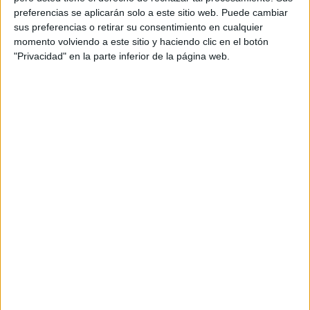
Guardar
preferencias se aplicarán solo a este sitio web. Puede cambiar
sus preferencias o retirar su consentimiento en cualquier
momento volviendo a este sitio y haciendo clic en el botón
"Privacidad" en la parte inferior de la página web.
Etiquetas:
Categoría 5
EEUU
SUSCRÍBETE AL NEWSLETTER Y
SÉ PARTE DEL CAMBIO
¡Sumate a nuestra comunidad y recibe
en tu correo una selección exclusiva de
nuestros contenidos!
Me quiero suscribir