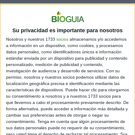
Una de las teorías más sorprendentes sobre estos
Su privacidad es importante para nosotros
orificios es la que sostiene que son una huella genética
Nosotros y nuestros 1733
socios
almacenamos y/o accedemos
que confirma que evolucionamos de los peces.
a información en un dispositivo, como cookies, y procesamos
datos personales, como identificadores únicos e información
El científico estadounidense
Neil Shubin
es uno de los
estándar enviada por un dispositivo para publicidad y contenido
expertos que sostienen que estos curiosos orificios
personalizado, medición de publicidad y contenido,
son una herencia de las agallas acuáticas. En su libro
investigación de audiencia y desarrollo de servicios.
Con su
"Your inner fish"
, Neil establece las similitudes entre
permiso, nosotros y nuestros socios podemos utilizar datos de
humanos y peces, sugiriendo que son nuestros
localización geográfica precisa e identificación mediante las
antepasados.
características de dispositivos. Puede hacer clic para otorgarnos
su consentimiento a nosotros y a nuestros 1733 socios para
¿Conoces a alguien que los tenga?
que llevemos a cabo el procesamiento previamente descrito. De
forma alternativa, puede acceder a información más detallada y
cambiar sus preferencias antes de otorgar o negar su
Comparte en redes sociales:
consentimiento.
Tenga en cuenta que algún procesamiento de
sus datos personales puede no requerir de su consentimiento,
pero usted tiene el derecho de rechazar tal procesamiento. Sus