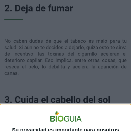
2. Deja de fumar
No caben dudas de que el tabaco es malo para tu
salud. Si aún no te decides a dejarlo, quizá esto te sirva
de incentivo: las toxinas del cigarrillo aceleran el
deterioro capilar. Eso implica, entre otras cosas, que
reseca el pelo, lo debilita y acelera la aparición de
canas.
3. Cuida el cabello del sol
Su privacidad es importante para nosotros