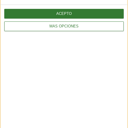
ACEPTO
MÁS OPCIONES
BIENESTAR
La proteína, mucho más que un nutriente clave para el
mantenimiento de la masa muscular
3 min
| 2026-06-01 17:00