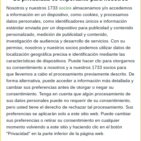
Seguro eres una persona cuidadosa cuando se expone
al sol, porque sabes que puede afectar la salud de tu
Nosotros y nuestros 1733
socios
almacenamos y/o accedemos
a información en un dispositivo, como cookies, y procesamos
piel, pero, ¿te acuerdas del pelo? Una opción evidente
datos personales, como identificadores únicos e información
es cuidar el cabello con gorros cuando estás muchas
estándar enviada por un dispositivo para publicidad y contenido
horas bajo sus rayos. Pero si no quieres recurrir a ello,
personalizado, medición de publicidad y contenido,
basta con usar un poco de protector térmico.
investigación de audiencia y desarrollo de servicios.
Con su
permiso, nosotros y nuestros socios podemos utilizar datos de
localización geográfica precisa e identificación mediante las
características de dispositivos. Puede hacer clic para otorgarnos
su consentimiento a nosotros y a nuestros 1733 socios para
que llevemos a cabo el procesamiento previamente descrito. De
forma alternativa, puede acceder a información más detallada y
cambiar sus preferencias antes de otorgar o negar su
consentimiento.
Tenga en cuenta que algún procesamiento de
sus datos personales puede no requerir de su consentimiento,
pero usted tiene el derecho de rechazar tal procesamiento. Sus
preferencias se aplicarán solo a este sitio web. Puede cambiar
sus preferencias o retirar su consentimiento en cualquier
momento volviendo a este sitio y haciendo clic en el botón
"Privacidad" en la parte inferior de la página web.