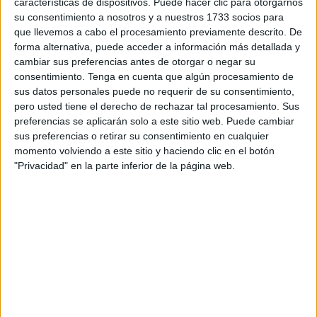
características de dispositivos. Puede hacer clic para otorgarnos
su consentimiento a nosotros y a nuestros 1733 socios para
que llevemos a cabo el procesamiento previamente descrito. De
forma alternativa, puede acceder a información más detallada y
Para evitar estos problemas, hay un
par de
cambiar sus preferencias antes de otorgar o negar su
sugerencias.
Lo primero es entender en qué
consentimiento.
Tenga en cuenta que algún procesamiento de
condiciones estamos llegando al fin de año. Otro
sus datos personales puede no requerir de su consentimiento,
aspecto importante es prepararnos de manera
pero usted tiene el derecho de rechazar tal procesamiento. Sus
adecuada para el año que está por iniciar.
preferencias se aplicarán solo a este sitio web. Puede cambiar
sus preferencias o retirar su consentimiento en cualquier
momento volviendo a este sitio y haciendo clic en el botón
"Privacidad" en la parte inferior de la página web.
1)
Entender cómo nos sentimos
Es normal llegar con una tristeza a fin de año. A su vez,
tal hay estrés por el trabajo o la gente tiene alguna
enfermedad. Para afrontar el fin de año, se necesita
comprenderse a sí mismos.
2)
Hacer planes realistas