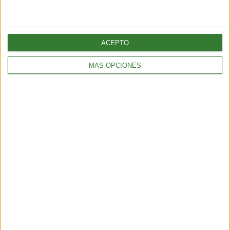
ACEPTO
MÁS OPCIONES
BIENESTAR
La proteína, mucho más que un nutriente clave para el
mantenimiento de la masa muscular
3 min
| 2026-06-01 17:00