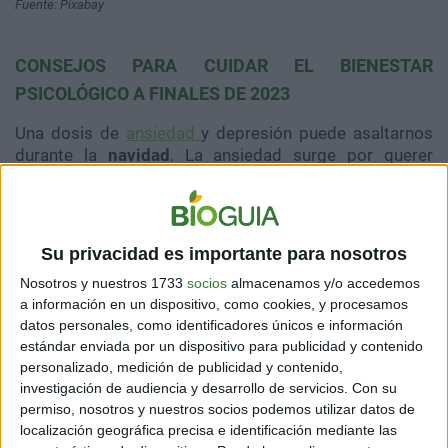
Fuente: Pixabay
CONSEJOS PARA CUIDAR EL BIENESTAR
PSICOLÓGICO A FINALES DE 2023
Una dosis de
ansiedad
y depresión puede asaltarnos
durante la
navidad
. La ansiedad surge por querer
cumplir metas que consideramos no se han
concretado. La depresión es una secuela del alto
contenido emocional del mes.
Su privacidad es importante para nosotros
Nosotros y nuestros 1733
socios
almacenamos y/o accedemos
a información en un dispositivo, como cookies, y procesamos
datos personales, como identificadores únicos e información
estándar enviada por un dispositivo para publicidad y contenido
personalizado, medición de publicidad y contenido,
investigación de audiencia y desarrollo de servicios.
Con su
permiso, nosotros y nuestros socios podemos utilizar datos de
localización geográfica precisa e identificación mediante las