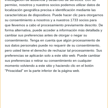
importantes, la reducción de los niveles de
ansiedad
.
permiso, nosotros y nuestros socios podemos utilizar datos de
Asimismo, la atención plena ayuda a combatir el estrés,
localización geográfica precisa e identificación mediante las
ya que su práctica constante fomenta la relajación del
características de dispositivos. Puede hacer clic para otorgarnos
cuerpo y la mente. Del mismo modo, promueve la
su consentimiento a nosotros y a nuestros 1733 socios para
resiliencia emocional y un incremento significativo de la
que llevemos a cabo el procesamiento previamente descrito. De
autoconciencia.
forma alternativa, puede acceder a información más detallada y
cambiar sus preferencias antes de otorgar o negar su
La práctica de la atención plena debe llevarse a cabo
consentimiento.
Tenga en cuenta que algún procesamiento de
en un espacio cómodo, en el que puedes estar en paz y
sus datos personales puede no requerir de su consentimiento,
armonía. Puedes sentarte directamente en el suelo o
pero usted tiene el derecho de rechazar tal procesamiento. Sus
sobre un almohadón o manta de esas que se usan para
preferencias se aplicarán solo a este sitio web. Puede cambiar
sus preferencias o retirar su consentimiento en cualquier
hacer yoga. Ahora bien, concéntrate y mantén toda la
momento volviendo a este sitio y haciendo clic en el botón
atención en tu respiración. Una vez entres en un estado
"Privacidad" en la parte inferior de la página web.
completo de relajación, empezarán a manifestarse
sentimientos y pensamientos positivos y negativos. Lo
que debes hacer a continuación es aceptarlos todos
sin juzgar ni quejarse de los mismos.