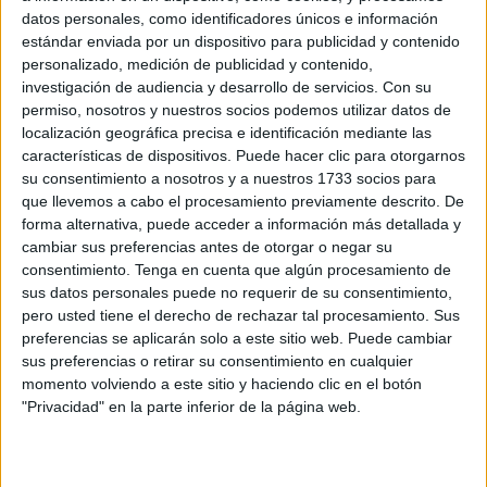
clínica
.
datos personales, como identificadores únicos e información
estándar enviada por un dispositivo para publicidad y contenido
Los expertos, liderados por el Dr. Fernando Domínguez
personalizado, medición de publicidad y contenido,
del
Centro Nacional de Investigaciones
investigación de audiencia y desarrollo de servicios.
Con su
Cardiovasculares Carlos III
(España) encontraron que
permiso, nosotros y nuestros socios podemos utilizar datos de
durante menos horas de sueño mayor carga
localización geográfica precisa e identificación mediante las
arterosclerótica
características de dispositivos. Puede hacer clic para otorgarnos
su consentimiento a nosotros y a nuestros 1733 socios para
La investigación se desarrolló durante siete días en
que llevemos a cabo el procesamiento previamente descrito. De
forma alternativa, puede acceder a información más detallada y
3,974 participantes mayores de 45 años. De acuerdo a
cambiar sus preferencias antes de otorgar o negar su
los expertos,
l
os tiempos de sueño más bajos y el
consentimiento.
Tenga en cuenta que algún procesamiento de
sueño fragmentado se asocian de forma
sus datos personales puede no requerir de su consentimiento,
independiente con un mayor riesgo de
pero usted tiene el derecho de rechazar tal procesamiento. Sus
aterosclerosis multiterritorial subclínica
.
preferencias se aplicarán solo a este sitio web. Puede cambiar
sus preferencias o retirar su consentimiento en cualquier
Aseguran que estos resultados resaltan la importancia
momento volviendo a este sitio y haciendo clic en el botón
de los hábitos de sueño saludables para la prevención
"Privacidad" en la parte inferior de la página web.
de enfermedades cardiovasculares.