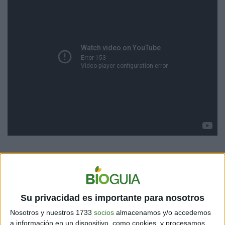
RECIENTE DESCUBRIMIENTO
Una investigación publicada el pasado mes de enero en
la revista especializada
Journal of the American
Su privacidad es importante para nosotros
College of Cardiology
planteó que existía una
relación
Nosotros y nuestros 1733
socios
almacenamos y/o accedemos
entre las horas de sueño y la arteriosclerosis
a información en un dispositivo, como cookies, y procesamos