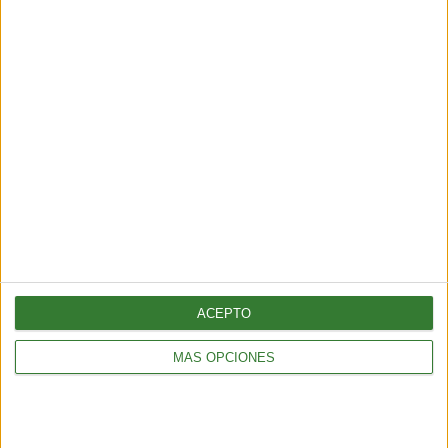
BIENESTAR
La proteína, mucho más que un nutriente clave para el
mantenimiento de la masa muscular
3 min
| 2026-06-01 17:00
ACEPTO
MÁS OPCIONES
BIENESTAR
¿Cómo elegir una opción eficiente para calefaccionar tu hogar
sin gastar de más?
5 min
| 2026-04-13 18:56