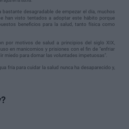
el agua en la ducha.
a bastante desagradable de empezar el día, muchos
se han visto tentados a adoptar este hábito porque
uestos beneficios para la salud, tanto física como
n por motivos de salud a principios del siglo XIX,
so en manicomios y prisiones con el fin de "enfriar
ndir miedo para domar las voluntades impetuosas".
ua fría para cuidar la salud nunca ha desaparecido y,
y?