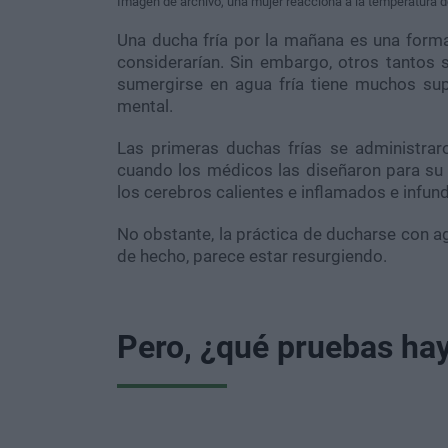
Imagen de archivo, una mujer reacciona a la temperatura d
Una ducha fría por la mañana es una form
considerarían. Sin embargo, otros tantos 
sumergirse en agua fría tiene muchos sup
mental.
Las primeras duchas frías se administraro
cuando los médicos las diseñaron para su u
los cerebros calientes e inflamados e infu
No obstante, la práctica de ducharse con ag
de hecho, parece estar resurgiendo.
Pero, ¿qué pruebas ha