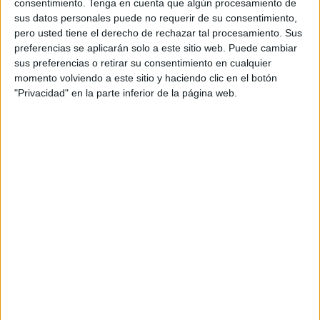
consentimiento.
Tenga en cuenta que algún procesamiento de
Ahora bien, para entender q
ué factores pueden
sus datos personales puede no requerir de su consentimiento,
repercutir en la calidad del sueño es necesario tener
pero usted tiene el derecho de rechazar tal procesamiento. Sus
en cuenta algunas cuestiones que detallaremos a
preferencias se aplicarán solo a este sitio web. Puede cambiar
continuación.
sus preferencias o retirar su consentimiento en cualquier
momento volviendo a este sitio y haciendo clic en el botón
"Privacidad" en la parte inferior de la página web.
Arquitectura del sueño: qué
es y qué factores pueden
influir en el proceso
Para comprender un poco más sobre este proceso
complejo, es necesario tener en cuenta que
existen
distintas etapas que son conocidas como
arquitectura del sueño
. En ellas se explica las fases,