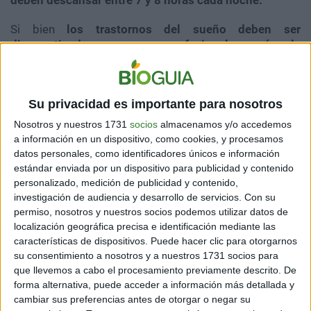
Si bien
los trastornos del sueño deben ser
diagnosticados por un profesional, según la
Biblioteca Nacional de Medicina de los Estados
Unidos una persona puede reconocerlos fácilmente si
alguno de estos síntomas se repite con constancia.
Su privacidad es importante para nosotros
Tardar más de 30 minutos
para quedarse dormido de
Nosotros y nuestros 1731
socios
almacenamos y/o accedemos
forma regular.
a información en un dispositivo, como cookies, y procesamos
Despertarse varias veces
durante las horas de sueño y
datos personales, como identificadores únicos e información
que cueste volver a conciliar el mismo.
estándar enviada por un dispositivo para publicidad y contenido
personalizado, medición de publicidad y contenido,
Sentirse cansado
y dormirse durante distintos
investigación de audiencia y desarrollo de servicios.
Con su
momentos del día.
permiso, nosotros y nuestros socios podemos utilizar datos de
Roncar fuerte,
jadear y resoplar.
localización geográfica precisa e identificación mediante las
características de dispositivos. Puede hacer clic para otorgarnos
Si notas que alguno de estos síntomas se presentan
su consentimiento a nosotros y a nuestros 1731 socios para
con frecuencia será clave acudir a un médico para que
que llevemos a cabo el procesamiento previamente descrito. De
pueda evaluar la situación, hacer los estudios
forma alternativa, puede acceder a información más detallada y
pertinentes y realizar un diagnóstico adecuado.
cambiar sus preferencias antes de otorgar o negar su