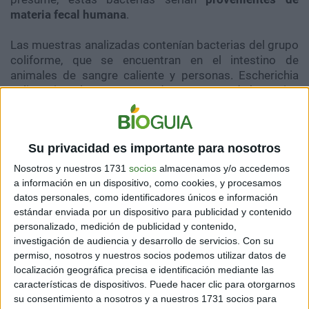
materia fecal humana
.
Las muestras analizadas contenían bacterias del grupo
coliforme, que se encuentran en el intestino de
animales de sangre caliente y personas. Escherichia
coli es ejemplo más común de este grupo de bacterias
que puede producir infecciones gastrointestinales y del
sistema urinario, sanguíneo, nervioso, entre otros. Son
indicadores, en general, de la contaminación fecal en el
Su privacidad es importante para nosotros
agua y los alimentos.
Nosotros y nuestros 1731
socios
almacenamos y/o accedemos
a información en un dispositivo, como cookies, y procesamos
datos personales, como identificadores únicos e información
estándar enviada por un dispositivo para publicidad y contenido
personalizado, medición de publicidad y contenido,
investigación de audiencia y desarrollo de servicios.
Con su
permiso, nosotros y nuestros socios podemos utilizar datos de
localización geográfica precisa e identificación mediante las
características de dispositivos. Puede hacer clic para otorgarnos
su consentimiento a nosotros y a nuestros 1731 socios para