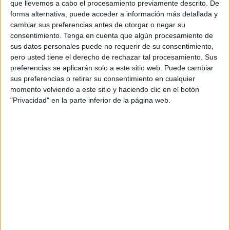
que llevemos a cabo el procesamiento previamente descrito. De
forma alternativa, puede acceder a información más detallada y
cambiar sus preferencias antes de otorgar o negar su
consentimiento.
Tenga en cuenta que algún procesamiento de
sus datos personales puede no requerir de su consentimiento,
Estos patógenos fueron hallados en las bebidas
pero usted tiene el derecho de rechazar tal procesamiento. Sus
heladas, lo cual enciende la luz de alarma en Europa,
preferencias se aplicarán solo a este sitio web. Puede cambiar
donde se está viviendo una
ola de calor
muy intensa, y
sus preferencias o retirar su consentimiento en cualquier
las personas recurren con mayor frecuencia a este tipo
momento volviendo a este sitio y haciendo clic en el botón
de bebidas a lo largo del día.
"Privacidad" en la parte inferior de la página web.
Desde las cadenas salieron a decir públicamente que
tomaron las medidas que se precisen y llevarán a cabo
las investigaciones necesarias, pero, ¿no crees que
esto debería ser lo que debería hacerse regularmente
para asegurar que nuestro consumo sea saludable?
Comparte en redes sociales:
Guardar