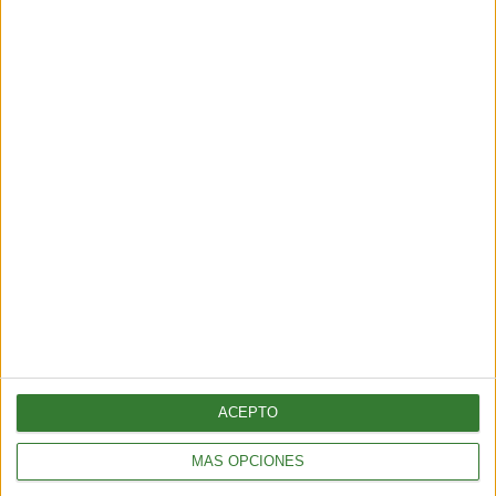
3 min
| 2026-06-01 17:00
BIENESTAR
¿Cómo elegir una opción eficiente para calefaccionar tu hogar
sin gastar de más?
5 min
| 2026-04-13 18:56
ACEPTO
MÁS OPCIONES