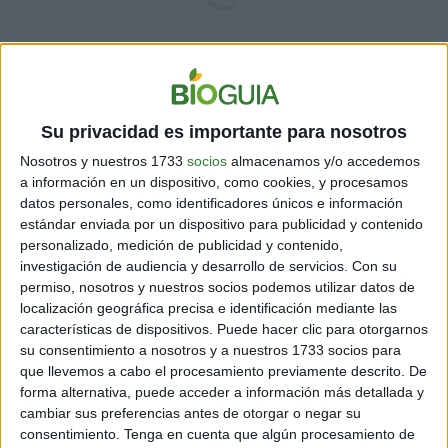
Su privacidad es importante para nosotros
2. Victimización
Nosotros y nuestros 1733
socios
almacenamos y/o accedemos
Es
un modo de agresividad encubierta muy común
,
a información en un dispositivo, como cookies, y procesamos
especialmente entre las personas manipuladoras.
datos personales, como identificadores únicos e información
Cuando alguien se pone en el rol de víctima no se hace
estándar enviada por un dispositivo para publicidad y contenido
cargo de su parte de responsabilidad en las cosas.
personalizado, medición de publicidad y contenido,
investigación de audiencia y desarrollo de servicios.
Con su
Eso es agresivo para la otra persona (su pareja, en este
permiso, nosotros y nuestros socios podemos utilizar datos de
caso). Pues si la pareja contesta no hará más que
localización geográfica precisa e identificación mediante las
ratificar el rol de víctima al que el otro se está
características de dispositivos. Puede hacer clic para otorgarnos
su consentimiento a nosotros y a nuestros 1733 socios para
sometiendo.
que llevemos a cabo el procesamiento previamente descrito. De
forma alternativa, puede acceder a información más detallada y
[También puedes leer:
5 rasgos en común que te
cambiar sus preferencias antes de otorgar o negar su
permiten detectar a personas manipuladoras
]
consentimiento.
Tenga en cuenta que algún procesamiento de