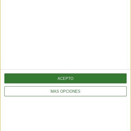
BIENESTAR
La proteína, mucho más que un nutriente clave para el
mantenimiento de la masa muscular
3 min
| 2026-06-01 17:00
ACEPTO
MÁS OPCIONES