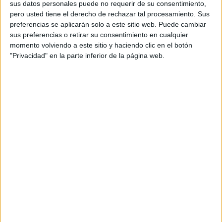
sus datos personales puede no requerir de su consentimiento,
Finalmente, esta situación termina volviéndose muy
pero usted tiene el derecho de rechazar tal procesamiento. Sus
difícil de sobrellevar. Estar al lado de una persona que
preferencias se aplicarán solo a este sitio web. Puede cambiar
siempre se pone en el papel de víctima puede ser muy
sus preferencias o retirar su consentimiento en cualquier
desgastante emocionalmente. Pues al final, si la pareja
momento volviendo a este sitio y haciendo clic en el botón
es una víctima, uno es el “victimario”.
"Privacidad" en la parte inferior de la página web.
Si te sientes identificado con esta descripción,
recuerda que
tú no eres el culpable
de todos los
supuestos males de tu pareja.
3. Avergonzar
Que tu pareja se burle de ti en público es un claro
ejemplo de agresividad encubierta. La humillación,
incluso en forma de broma, es una manera de
menospreciar a otro, de ponerlo en el lugar débil.
Si alguien te quiere de verdad no se burlará de ti, y
mucho menos frente a otras personas. Por eso,
si tu
pareja tiene por costumbre hacerte quedar mal