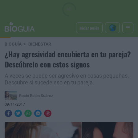
Iniciar sesión
BIOGUÍA
BIENESTAR
¿Hay agresividad encubierta en tu pareja?
Descúbrelo con estos signos
A veces se puede ser agresivo en cosas pequeñas.
Descubre si sucede eso en tu pareja.
Rocío Belén Suárez
09/11/2017