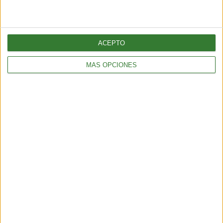
5 min
| 2026-04-13 18:56
ACEPTO
MÁS OPCIONES
BIENESTAR
Batido post entrenamiento: cómo recuperar energía después
de hacer ejercicio
4 min
| 2026-03-20 15:04