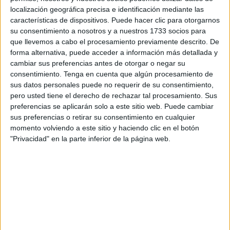
no expresan proteínas patógenas ni proliferanpara
localización geográfica precisa e identificación mediante las
formar colonias indeseables, a diferencia de otras
características de dispositivos. Puede hacer clic para otorgarnos
células omicroorganismos.
su consentimiento a nosotros y a nuestros 1733 socios para
que llevemos a cabo el procesamiento previamente descrito. De
Estemicromotor híbrido de esperma
es
forma alternativa, puede acceder a información más detallada y
unaplataforma biocompatible con posible aplicación
cambiar sus preferencias antes de otorgar o negar su
en la atención médicaginecológica, tratando o
consentimiento.
Tenga en cuenta que algún procesamiento de
detectando cáncer u otras enfermedades en el
sus datos personales puede no requerir de su consentimiento,
sistemareproductivo femenino
.
pero usted tiene el derecho de rechazar tal procesamiento. Sus
preferencias se aplicarán solo a este sitio web. Puede cambiar
sus preferencias o retirar su consentimiento en cualquier
momento volviendo a este sitio y haciendo clic en el botón
"Privacidad" en la parte inferior de la página web.