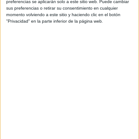
preferencias se aplicarán solo a este sitio web. Puede cambiar
Etiquetas:
sus preferencias o retirar su consentimiento en cualquier
momento volviendo a este sitio y haciendo clic en el botón
covid
categoria 4
argentina
"Privacidad" en la parte inferior de la página web.
SUSCRÍBETE AL NEWSLETTER Y
SÉ PARTE DEL CAMBIO
¡Sumate a nuestra comunidad y recibe
en tu correo una selección exclusiva de
nuestros contenidos!
Me quiero suscribir