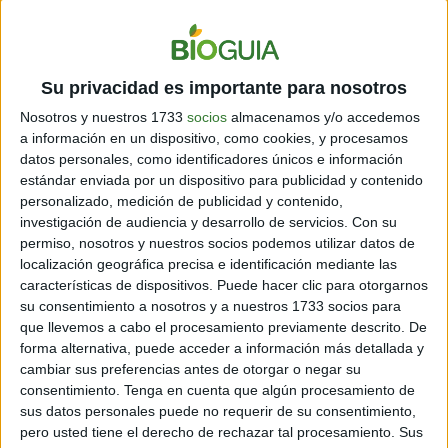
variante detectada en Reino Unido sea más letal que
las anteriores
, sí se tiene indicios de que es más
infecciosa, lo que desató las alarmas especialmente en
Europa.
Su privacidad es importante para nosotros
Por su parte,
el gobierno argentino se sumó a los
Nosotros y nuestros 1733
socios
almacenamos y/o accedemos
países que suspenden los vuelos desde y hacia Reino
a información en un dispositivo, como cookies, y procesamos
datos personales, como identificadores únicos e información
Unido a partir de este lunes
, en forma preventiva. "A
estándar enviada por un dispositivo para publicidad y contenido
partir de las recomendaciones de la cartera de Salud,
personalizado, medición de publicidad y contenido,
se decidió permitir solamente el arribo del vuelo
investigación de audiencia y desarrollo de servicios.
Con su
previsto para este lunes a las 9H00 (12H00GMT) al
permiso, nosotros y nuestros socios podemos utilizar datos de
aeropuerto internacional de Ezeiza", indicó un
localización geográfica precisa e identificación mediante las
comunicado oficial.
características de dispositivos. Puede hacer clic para otorgarnos
su consentimiento a nosotros y a nuestros 1733 socios para
Comparte en redes sociales:
que llevemos a cabo el procesamiento previamente descrito. De
forma alternativa, puede acceder a información más detallada y
cambiar sus preferencias antes de otorgar o negar su
Guardar
consentimiento.
Tenga en cuenta que algún procesamiento de
sus datos personales puede no requerir de su consentimiento,
pero usted tiene el derecho de rechazar tal procesamiento. Sus