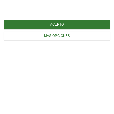
BIENESTAR
Batido post entrenamiento: cómo recuperar energía después
de hacer ejercicio
ACEPTO
4 min
| 2026-03-20 15:04
MÁS OPCIONES
BIENESTAR
COVID-19: ¿Qué puede aprender América Latina del rebrote en
Europa?