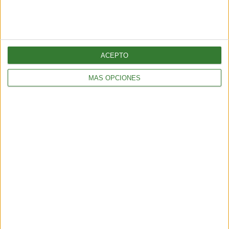
Blue mind: el estado de calma que
produce el agua y que la ciencia
recién empieza a entender
Cargando...
ACEPTO
MÁS OPCIONES
BIENESTAR