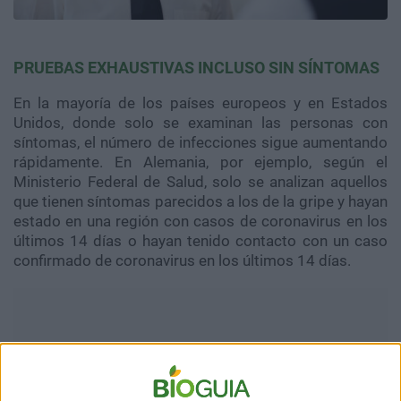
PRUEBAS EXHAUSTIVAS INCLUSO SIN SÍNTOMAS
En la mayoría de los países europeos y en Estados
Unidos, donde solo se examinan las personas con
síntomas, el número de infecciones sigue aumentando
rápidamente. En Alemania, por ejemplo, según el
Ministerio Federal de Salud, solo se analizan aquellos
que tienen síntomas parecidos a los de la gripe y hayan
estado en una región con casos de coronavirus en los
últimos 14 días o hayan tenido contacto con un caso
confirmado de coronavirus en los últimos 14 días.