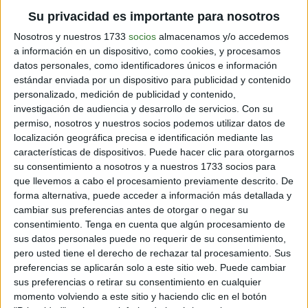
Su privacidad es importante para nosotros
Nosotros y nuestros 1733
socios
almacenamos y/o accedemos
a información en un dispositivo, como cookies, y procesamos
datos personales, como identificadores únicos e información
estándar enviada por un dispositivo para publicidad y contenido
personalizado, medición de publicidad y contenido,
En Alemania, cualquier persona que esté libre de
investigación de audiencia y desarrollo de servicios.
Con su
síntomas y haya tenido contacto con una persona
permiso, nosotros y nuestros socios podemos utilizar datos de
infectada es enviada sin más pruebas a una
localización geográfica precisa e identificación mediante las
autocuarentena de 14 días, que casi nunca se controla.
características de dispositivos. Puede hacer clic para otorgarnos
su consentimiento a nosotros y a nuestros 1733 socios para
En
China y Corea del Sur, por otra parte, el número de
que llevemos a cabo el procesamiento previamente descrito. De
nuevas infecciones está disminuyendo
notablemente.
forma alternativa, puede acceder a información más detallada y
En ambos países, toda persona que haya tenido un
cambiar sus preferencias antes de otorgar o negar su
contacto cercano con una persona infectada se
consentimiento.
Tenga en cuenta que algún procesamiento de
somete a la prueba, independientemente de que ella
sus datos personales puede no requerir de su consentimiento,
misma muestre síntomas. Toda persona que dé
pero usted tiene el derecho de rechazar tal procesamiento. Sus
positivo allí es puesta en cuarentena y vigilada por
preferencias se aplicarán solo a este sitio web. Puede cambiar
teléfono, aunque no muestre ninguna señal de estar
sus preferencias o retirar su consentimiento en cualquier
enfermo.
momento volviendo a este sitio y haciendo clic en el botón