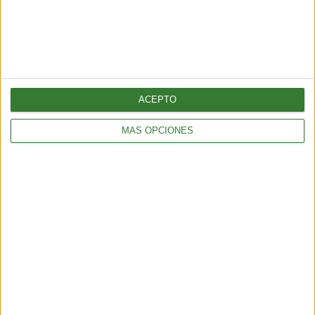
ACEPTO
MÁS OPCIONES
BIENESTAR
La proteína, mucho más que un nutriente clave para el
mantenimiento de la masa muscular
3 min
| 2026-06-01 17:00