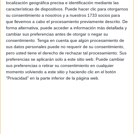
-
Su libro "An Ordinary Age: Finding Your Way in a World
localización geográfica precisa e identificación mediante las
That Expects Exceptional" resume las deducciones de
características de dispositivos. Puede hacer clic para otorgarnos
más de 70 entrevistas, a personas con diversos
su consentimiento a nosotros y a nuestros 1733 socios para
trabajos y condiciones.
que llevemos a cabo el procesamiento previamente descrito. De
forma alternativa, puede acceder a información más detallada y
-
Ella comenta que los griegos legaron a Occidente dos
cambiar sus preferencias antes de otorgar o negar su
pesadas cargas: el individualismo y la obsesión por el
consentimiento.
Tenga en cuenta que algún procesamiento de
éxito personal. Eso tiene como consecuencia que la
sus datos personales puede no requerir de su consentimiento,
gente tenga siempre que demostrar que mejora cada
pero usted tiene el derecho de rechazar tal procesamiento. Sus
día.
preferencias se aplicarán solo a este sitio web. Puede cambiar
sus preferencias o retirar su consentimiento en cualquier
momento volviendo a este sitio y haciendo clic en el botón
"Privacidad" en la parte inferior de la página web.