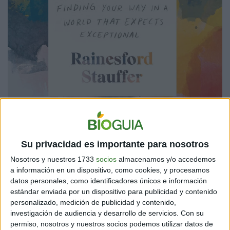
LA BÚSQUEDA DE LO ORDINARIO: LA CLAVE PARA
Su privacidad es importante para nosotros
EL BIENESTAR PERSONAL
Nosotros y nuestros 1733
socios
almacenamos y/o accedemos
Para
Rainesford Staufer
es necesario “abrazar lo
a información en un dispositivo, como cookies, y procesamos
ordinario”. Su libro rebosa de cavilaciones al respecto,
datos personales, como identificadores únicos e información
en las cuales insiste que la constante competencia nos
estándar enviada por un dispositivo para publicidad y contenido
hace sentir insatisfechos con lo que somos, por lo que
personalizado, medición de publicidad y contenido,
buscamos ser algo más.
investigación de audiencia y desarrollo de servicios.
Con su
permiso, nosotros y nuestros socios podemos utilizar datos de