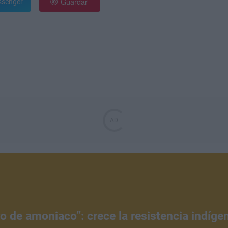
Guardar
senger
tro de amoniaco”: crece la resistencia indíg