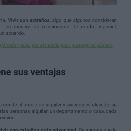
ria.
Vivir con extraños
, algo que algunos consideran
d. Una manera de relacionarse de modo especial,
uo acuerdo.
ejó todo y viaja por el mundo para proteger el planeta
.
ene sus ventajas
donde el precio de alquiler y vivienda es elevado, se
arias personas alquilan un departamento o casa, cada
rvicios.
ivir con extraños es la privacidad
. Se supone que la