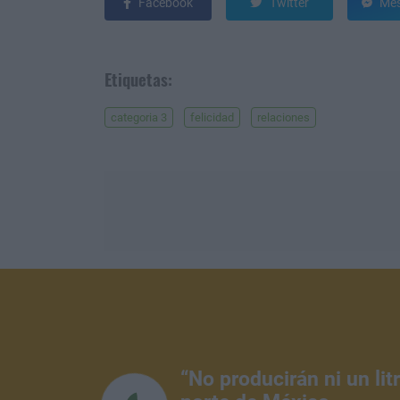
Facebook
Twitter
Mes
Etiquetas:
categoria 3
felicidad
relaciones
“No producirán ni un li