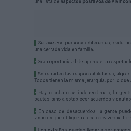
una lista de a
spectos positivos de vivir co
-
Se vive con personas diferentes, cada una
una cerrada vida en familia.
-
Gran oportunidad de aprender a respetar l
-
Se reparten las responsabilidades, algo q
Todos tienen la misma jerarquía, por lo que
-
Hay mucha más independencia, la gente 
pautas, sino a establecer acuerdos y pautas
-
En caso de desacuerdos, la gente puede 
vínculos que obliguen a una convivencia for
-
Los extraños pueden llegar a ser amigos,