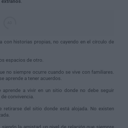
n extraños
.
 con historias propias, no cayendo en el círculo de
os espacios de otro.
ue no siempre ocurre cuando se vive con familiares.
 se aprende a tener acuerdos.
aprende a vivir en un sitio donde no debe seguir
 de convivencia.
retirarse del sitio donde está alojada. No existen
zada.
 siendo la amistad un nivel de relación que siempre