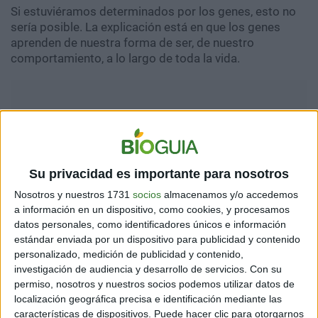
Si estuviéramos determinados por los genes, esto no
sería posible. La explicación está en que los genes
aprenden de nuestra forma de ser, de nuestro
comportamiento, a lo largo de toda la vida.
Su privacidad es importante para nosotros
Nosotros y nuestros 1731
socios
almacenamos y/o accedemos
a información en un dispositivo, como cookies, y procesamos
datos personales, como identificadores únicos e información
estándar enviada por un dispositivo para publicidad y contenido
personalizado, medición de publicidad y contenido,
investigación de audiencia y desarrollo de servicios.
Con su
Entonces, cambiando los mensajes que enviamos a
permiso, nosotros y nuestros socios podemos utilizar datos de
nuestros genes podemos mejorar radicalmente
localización geográfica precisa e identificación mediante las
nuestra vida.
características de dispositivos. Puede hacer clic para otorgarnos