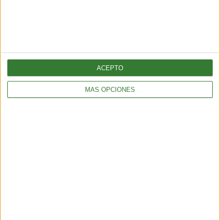
ACEPTO
MÁS OPCIONES
Blue mind: el estado de calma que
produce el agua y que la ciencia
recién empieza a entender
Cargando...