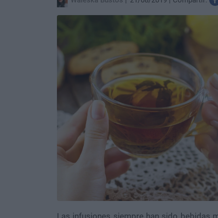
Waleska Bustos
21/08/2019
Compartir:
Las infusiones
siempre han sido bebidas m