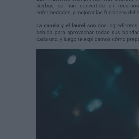
hierbas se han convertido en recursos
enfermedades, y mejorar las funciones del 
La canela y el laurel
son dos ingrediente
bebida para aprovechar todas sus bondad
cada uno, y luego te explicamos cómo prepa