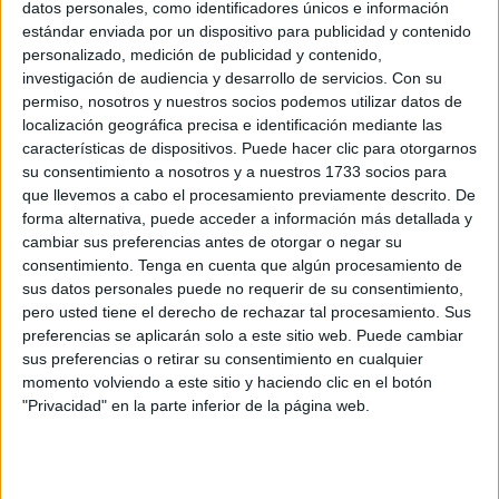
cosas buenas.
datos personales, como identificadores únicos e información
estándar enviada por un dispositivo para publicidad y contenido
Entonces, la
familia se centra en lo malo
. No dedican
personalizado, medición de publicidad y contenido,
suficiente tiempo a las cuestiones agradables. El Diario
investigación de audiencia y desarrollo de servicios.
Con su
permiso, nosotros y nuestros socios podemos utilizar datos de
de Agradecimiento es ese registro de las cuestiones
localización geográfica precisa e identificación mediante las
buenas, que se deben agradecer y abrazar.
características de dispositivos. Puede hacer clic para otorgarnos
su consentimiento a nosotros y a nuestros 1733 socios para
Cuando se
disciplina a los más pequeños, ellos solo
que llevemos a cabo el procesamiento previamente descrito. De
ven lo negativo
: que se les reprende o amonesta, pero
forma alternativa, puede acceder a información más detallada y
resulta que siempre hay algo que agradecer. También,
cambiar sus preferencias antes de otorgar o negar su
el diario permite reconocer cosas tácitas en la
consentimiento.
Tenga en cuenta que algún procesamiento de
cotidianidad.
sus datos personales puede no requerir de su consentimiento,
pero usted tiene el derecho de rechazar tal procesamiento. Sus
preferencias se aplicarán solo a este sitio web. Puede cambiar
sus preferencias o retirar su consentimiento en cualquier
momento volviendo a este sitio y haciendo clic en el botón
"Privacidad" en la parte inferior de la página web.