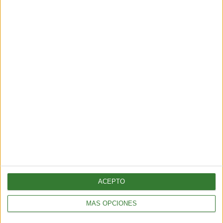
Test: ¿Cuánto sabés sobre
ciudades sostenibles?
Cargando...
ACEPTO
MÁS OPCIONES