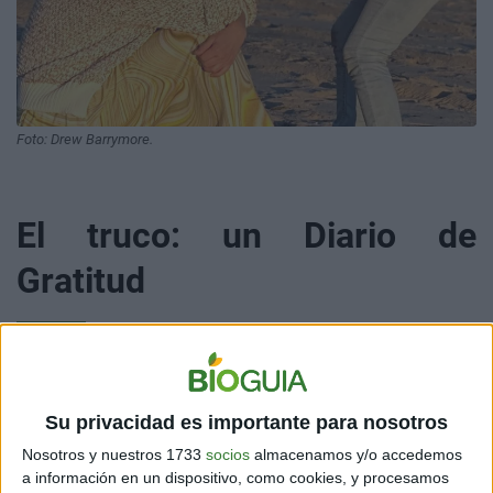
Foto: Drew Barrymore.
El truco: un Diario de
Gratitud
Con la ayuda del
Diario de Gratitud
, ha logrado sentirse
Su privacidad es importante para nosotros
bien en compañía de sus dos hijas. El asunto es que,
muchas veces, un acontecimiento negativo acapara
Nosotros y nuestros 1733
socios
almacenamos y/o accedemos
todos nuestros sentidos, hasta el punto de olvidar las
a información en un dispositivo, como cookies, y procesamos