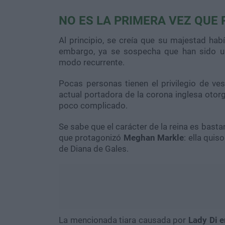
NO ES LA PRIMERA VEZ QUE 
Al principio, se creía que su majestad hab
embargo, ya se sospecha que han sido u
modo recurrente.
Pocas personas tienen el privilegio de ves
actual portadora de la corona inglesa otor
poco complicado.
Se sabe que el carácter de la reina es basta
que protagonizó
Meghan Markle
: ella quis
de Diana de Gales.
La mencionada tiara causada por
Lady Di e