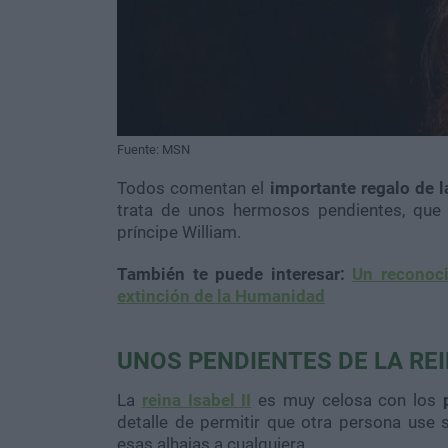
Fuente: MSN
Todos comentan el
importante regalo de l
trata de unos hermosos pendientes, que 
príncipe William.
También te puede interesar:
Un reconoci
extinción de la Humanidad
UNOS PENDIENTES DE LA RE
La
reina Isabel II
es muy celosa con los
detalle de permitir que otra persona use 
esas alhajas a cualquiera.