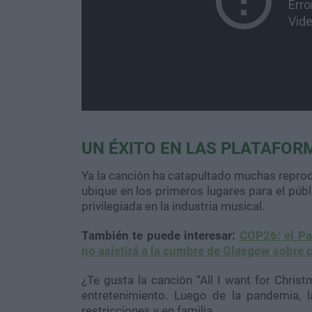
UN ÉXITO EN LAS PLATAFOR
Ya la canción ha catapultado muchas repr
ubique en los primeros lugares para el públ
privilegiada en la industria musical.
También te puede interesar:
COP26: el Pa
no asistirá a la cumbre de Glasgow sobre 
¿Te gusta la canción “All I want for Chri
entretenimiento. Luego de la pandemia, 
restricciones y en familia.