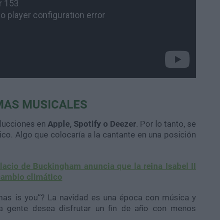
MAS MUSICALES
oducciones en
Apple, Spotify o Deezer
. Por lo tanto, se
ico. Algo que colocaría a la cantante en una posición
lacio de Buckingham anuncia que la reina Isabel II
cambio climático
stmas is you”? La navidad es una época con música y
la gente desea disfrutar un fin de año con menos