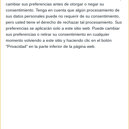
cambiar sus preferencias antes de otorgar o negar su
consentimiento.
Tenga en cuenta que algún procesamiento de
sus datos personales puede no requerir de su consentimiento,
pero usted tiene el derecho de rechazar tal procesamiento. Sus
preferencias se aplicarán solo a este sitio web. Puede cambiar
sus preferencias o retirar su consentimiento en cualquier
Capturar la muerte de una estrella ubicada a 1300
momento volviendo a este sitio y haciendo clic en el botón
millones de años luz de la Tierra fue posible gracias al
"Privacidad" en la parte inferior de la página web.
telescopio de la NASA
Kepler
, y fue una verdadera
hazaña.
Pues, como dijimos, ese proceso suele durar muchos
años. Sin embargo, en el caso de esta estrella, todo el
proceso de explosión duró pocos días: fue hasta 10
veces más rápido que para otros tipos de estrellas.
Según
Brad
Tucker
, un investigador de la facultad de
astrofísica y astronomía de la Universidad Nacional
Australiana que participó en el
desubrimiento
, esto no
solo es increíble porque permitió capturar el momento
exacto en el que muere una estrella. También lo es