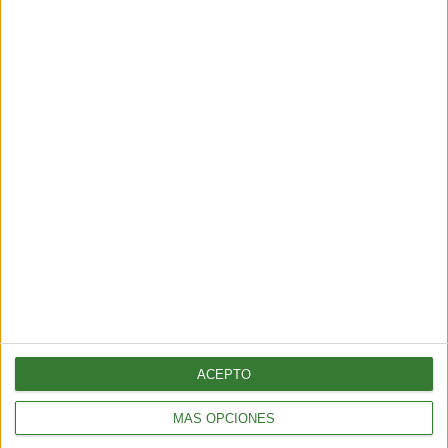
fragancias
Cargando...
ACEPTO
INNOVACIÓN
MÁS OPCIONES
Avance de la ciencia: crean lobos con genes de especie extinta