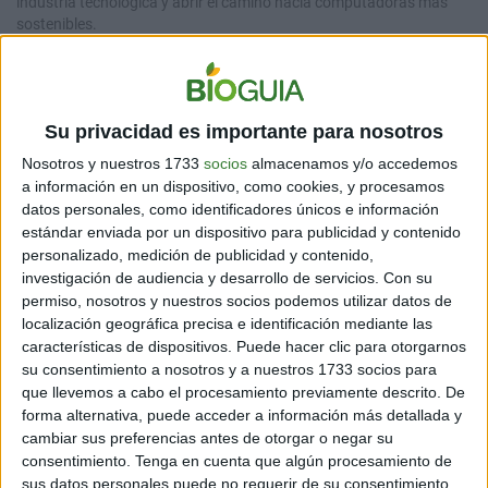
industria tecnológica y abrir el camino hacia computadoras más
sostenibles.
Su privacidad es importante para nosotros
Nosotros y nuestros 1733
socios
almacenamos y/o accedemos
a información en un dispositivo, como cookies, y procesamos
datos personales, como identificadores únicos e información
estándar enviada por un dispositivo para publicidad y contenido
personalizado, medición de publicidad y contenido,
AMBIENTE
investigación de audiencia y desarrollo de servicios.
Con su
Científicos revelan secreto de los hongos alucinógenos
permiso, nosotros y nuestros socios podemos utilizar datos de
3 min
| 20/10/2025
localización geográfica precisa e identificación mediante las
características de dispositivos. Puede hacer clic para otorgarnos
Un estudio revela que dos géneros de fungis producen psilocibina
su consentimiento a nosotros y a nuestros 1733 socios para
mediante rutas enzimáticas distintas, un hallazgo que abre nuevas
que llevemos a cabo el procesamiento previamente descrito. De
posibilidades.
forma alternativa, puede acceder a información más detallada y
cambiar sus preferencias antes de otorgar o negar su
consentimiento.
Tenga en cuenta que algún procesamiento de
sus datos personales puede no requerir de su consentimiento,