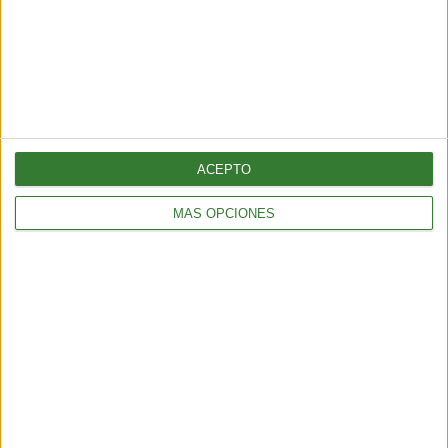
ECOREVOLUCIÓN
Oro farmacológico: el veneno de los hongos podría
salvarnos
ACEPTO
2 min
| 15/05/2025
MÁS OPCIONES
Lo que alguna vez fue mortal hoy promete curas: científicos
exploran compuestos tóxicos de fungis para tratar enfermedades
graves.