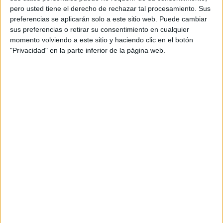
pero usted tiene el derecho de rechazar tal procesamiento. Sus
preferencias se aplicarán solo a este sitio web. Puede cambiar
sus preferencias o retirar su consentimiento en cualquier
momento volviendo a este sitio y haciendo clic en el botón
"Privacidad" en la parte inferior de la página web.
AMBIENTE
Descubren hongo marino capaz de destruir plástico
2 min
| 27/08/2025
Investigadores descubren un fungi capaz de degradar
polipropileno, ofreciendo una revolución en el reciclaje y la lucha
contra la contaminación.