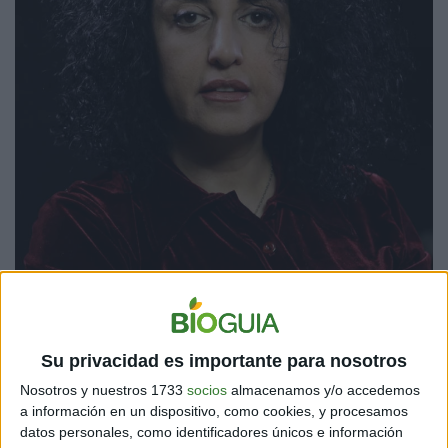
Fuente: NBC News
Su privacidad es importante para nosotros
EL NOBEL RECONOCE LA “VALIENTE LUCHA” DE
Nosotros y nuestros 1733
socios
almacenamos y/o accedemos
a información en un dispositivo, como cookies, y procesamos
MOHAMMADI
datos personales, como identificadores únicos e información