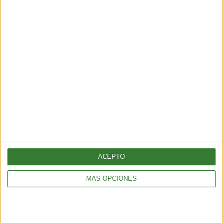
“No producirán ni un litro de
amoniaco”: crece la resistencia
indígena contra un megaproyecto
en el norte de México
Cargando...
ACEPTO
MÁS OPCIONES