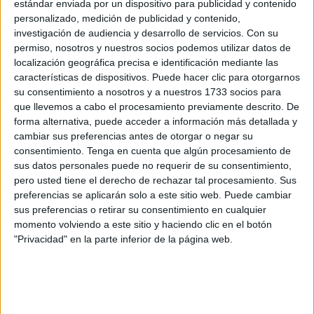
Desde Estocolmo, se dio la noticia de la nueva
estándar enviada por un dispositivo para publicidad y contenido
personalizado, medición de publicidad y contenido,
galardonada con el
premio de la paz
. A su vez, se
investigación de audiencia y desarrollo de servicios.
Con su
reconoce que la ganadora ha tenido que pagar un
permiso, nosotros y nuestros socios podemos utilizar datos de
enorme precio personal, ya que ha pasado muchos
localización geográfica precisa e identificación mediante las
años de su vida detenida.
características de dispositivos. Puede hacer clic para otorgarnos
su consentimiento a nosotros y a nuestros 1733 socios para
que llevemos a cabo el procesamiento previamente descrito. De
“El régimen iraní la arrestó 13 veces, la
forma alternativa, puede acceder a información más detallada y
condenó cinco veces y la condenó a un
cambiar sus preferencias antes de otorgar o negar su
consentimiento.
Tenga en cuenta que algún procesamiento de
total de 31 años de prisión y 154
sus datos personales puede no requerir de su consentimiento,
latigazos. Mohammadi sigue en prisión”,
pero usted tiene el derecho de rechazar tal procesamiento. Sus
se indica en el anuncio del Nobel y en
preferencias se aplicarán solo a este sitio web. Puede cambiar
varios anuncios de prensa.
sus preferencias o retirar su consentimiento en cualquier
momento volviendo a este sitio y haciendo clic en el botón
"Privacidad" en la parte inferior de la página web.