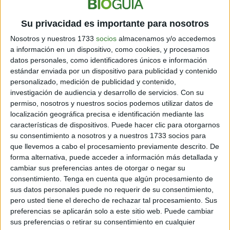
CAMBIANDO ALGUNOS HÁBITOS LOGRARÁS
Su privacidad es importante para nosotros
LIBERAR Y RELAJAR TUS EXPRESIONES FACIALES
Nosotros y nuestros 1733
socios
almacenamos y/o accedemos
DE MANERA DEFINITIVA
a información en un dispositivo, como cookies, y procesamos
Lo cierto es que con el correr de los años, vamos
datos personales, como identificadores únicos e información
estándar enviada por un dispositivo para publicidad y contenido
notando cómo se van marcando las líneas de la risa.
personalizado, medición de publicidad y contenido,
Ante esto, podemos
borrarlas o disminuirlas
y seguir
investigación de audiencia y desarrollo de servicios.
Con su
disfrutando de la vida con libertad y alegría.
permiso, nosotros y nuestros socios podemos utilizar datos de
localización geográfica precisa e identificación mediante las
Otras veces, lo que queremos borrar son las llamadas
características de dispositivos. Puede hacer clic para otorgarnos
'líneas del código de barras',
que están justo encima
su consentimiento a nosotros y a nuestros 1733 socios para
de los labios. No dejes pasar más tiempo sin cuidar
que llevemos a cabo el procesamiento previamente descrito. De
que tu nariz se mantenga con la punta levantada,
forma alternativa, puede acceder a información más detallada y
porque tiende naturalmente a bajar y volverse más
cambiar sus preferencias antes de otorgar o negar su
ancha.
consentimiento.
Tenga en cuenta que algún procesamiento de
sus datos personales puede no requerir de su consentimiento,
También con
Gym Facial
, puedes redefinir tus cejas,
pero usted tiene el derecho de rechazar tal procesamiento. Sus
suavizar tu frente y el entrecejo, dando un aspecto más
preferencias se aplicarán solo a este sitio web. Puede cambiar
fresco a tu mirada.
¡Alejandra Yasky te enseña cómo
sus preferencias o retirar su consentimiento en cualquier
hacerlo muy fácil!