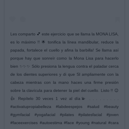
Les comparto 💕 este ejercicio que se llama la MONA LISA,
es lo máximo !! 🌟 tonifica la línea mandibular, reduce la
papada, fortalece el cuello y afina la barbilla! Se llama así
porque hay que sonreír como la Mona Lisa para hacerlo
bien ✨✨✨ Sólo presiona la lengua contra el paladar cerca
de los dientes superiores y di que SI ampliamente con la
cabeza mientras con la mano haces una firme presión
sobre la clavícula para detener la piel del cuello. Listo !! 😉
👍 Repítelo 30 veces 1 vez al día💫 . . . . . . . . .
#activatupropiabelleza #labdeespejos #salud #beauty
#gymfacial #yogafacial #pilates #pilatesfacial #joven
#faceexercises #autoestima #face #young #natural #cara