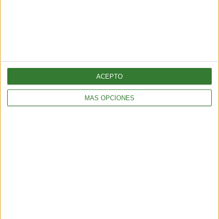
“No producirán ni un litro de
amoniaco”: crece la resistencia
indígena contra un megaproyecto
en el norte de México
ACEPTO
Cargando...
MÁS OPCIONES