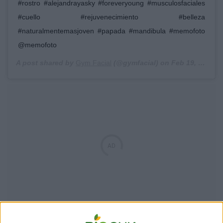
#rostro #alejandrayasky #foreveryoung #musculosfaciales
#cuello #rejuvenecimiento #belleza
#naturalmentemasjoven #papada #mandibula #memofoto
@memofoto
A post shared by
Gym Facial
(@gymfacial) on
Feb 19, 2019 at 9:24am PST