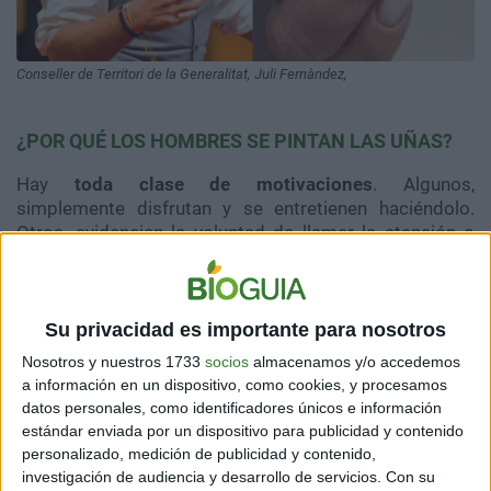
Conseller de Territori de la Generalitat, Juli Fernàndez,
¿POR QUÉ LOS HOMBRES SE PINTAN LAS UÑAS?
Hay
toda clase de motivaciones
. Algunos,
simplemente disfrutan y se entretienen haciéndolo.
Otros, evidencian la voluntad de llamar la atención o
causar incomodidad. A su vez, hay quienes lo hacen por
apoyo a ciertas causas.
Que un hombre lleva las
uñas
nunca pasa
Su privacidad es importante para nosotros
desapercibido. Así lo entiende el
conseller de Territori
Nosotros y nuestros 1733
socios
almacenamos y/o accedemos
de la Generalitat, Juli Fernàndez
, de ERC. Suele ir con
a información en un dispositivo, como cookies, y procesamos
las uñas negras, o moradas, al parlamento y llamar la
datos personales, como identificadores únicos e información
atención en sus discursos.
estándar enviada por un dispositivo para publicidad y contenido
personalizado, medición de publicidad y contenido,
investigación de audiencia y desarrollo de servicios.
Con su