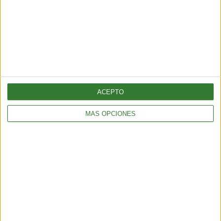
ACEPTO
MÁS OPCIONES
TENDENCIAS
¿Llega el fin del testeo animal? El “ratón hecho con IA” que
podría cambiar para siempre la experimentación en animales
6 min
| 2026-06-21 13:00