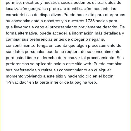
permiso, nosotros y nuestros socios podemos utilizar datos de
localización geográfica precisa e identificación mediante las
características de dispositivos. Puede hacer clic para otorgarnos
su consentimiento a nosotros y a nuestros 1733 socios para
que llevemos a cabo el procesamiento previamente descrito. De
forma alternativa, puede acceder a información más detallada y
cambiar sus preferencias antes de otorgar o negar su
consentimiento.
Tenga en cuenta que algún procesamiento de
sus datos personales puede no requerir de su consentimiento,
pero usted tiene el derecho de rechazar tal procesamiento. Sus
preferencias se aplicarán solo a este sitio web. Puede cambiar
Otro caso es el de
Pau Berbel
, un coordinador de
sus preferencias o retirar su consentimiento en cualquier
proyectos en un ONG, quien se pinta las uñas desde la
momento volviendo a este sitio y haciendo clic en el botón
"Privacidad" en la parte inferior de la página web.
pandemia. Lo hace porque durante el confinamiento
estaba aburrido y pintarse las uñas se convirtió en
hobbie.
Hay varios
enfermeros que gustan de pintarse las
uñas
, pero no pueden hacerlo a diario ya que su trabajo
lo desaconseja. Además, a la gente no le gusta ver a un
enfermero con las uñas pintadas y muy arregladas.