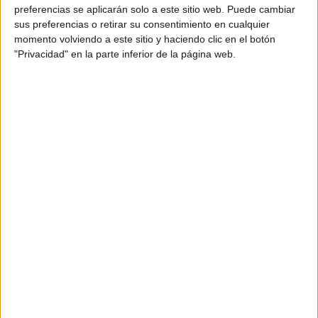
preferencias se aplicarán solo a este sitio web. Puede cambiar
sus preferencias o retirar su consentimiento en cualquier
momento volviendo a este sitio y haciendo clic en el botón
"Privacidad" en la parte inferior de la página web.
Con el
café Bio
, Honest ofrece tres variedades (Latte,
Mocca, y Cappuccino) elaboradas con ingredientes
ecológicos: leche, granos de café 100% Arábica y un
toque de azúcar de caña. El resultado es una bebida
refrescante, de delicioso aroma, sabor equilibrado y
con un 44% menos de azúcares que otras bebidas del
mercado.