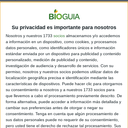
mañana o por la tarde, para los que viven el día a día de
forma simple, honesta, ¡y deliciosa!
El
Té Bio
es elaborado con ingredientes ecológicos:
Su privacidad es importante para nosotros
hojas de té cuidadosamente seleccionadas, un toque
de azúcar de caña y zumo de frutas. Se presenta en 3
Nosotros y nuestros 1733
socios
almacenamos y/o accedemos
deliciosas variedades con un sabor de té auténtico:
Té
a información en un dispositivo, como cookies, y procesamos
negro sabor Limón y Flor de Naranjo, Té negro sabor
datos personales, como identificadores únicos e información
Frambuesa y Albahaca, y Té blanco sabor Melocotón
estándar enviada por un dispositivo para publicidad y contenido
y Romero, y además es bajo en calorías.
personalizado, medición de publicidad y contenido,
investigación de audiencia y desarrollo de servicios.
Con su
permiso, nosotros y nuestros socios podemos utilizar datos de
localización geográfica precisa e identificación mediante las
características de dispositivos. Puede hacer clic para otorgarnos
su consentimiento a nosotros y a nuestros 1733 socios para
que llevemos a cabo el procesamiento previamente descrito. De
forma alternativa, puede acceder a información más detallada y
cambiar sus preferencias antes de otorgar o negar su
consentimiento.
Tenga en cuenta que algún procesamiento de
sus datos personales puede no requerir de su consentimiento,
pero usted tiene el derecho de rechazar tal procesamiento. Sus