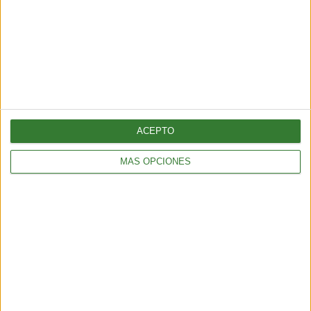
ALIMENTACIÓN
Pepino con bicarbonato: ¿por qué todos lo están probando?
2 min
| 2025-11-10 23:20
ACEPTO
MÁS OPCIONES
ALIMENTACIÓN
Tortitas crujientes de quinoa, calabacita y queso feta