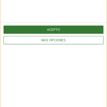
ACEPTO
MÁS OPCIONES
ALIMENTACIÓN
Pepino con bicarbonato: ¿por qué todos lo están probando?
2 min
| 2025-11-10 23:20