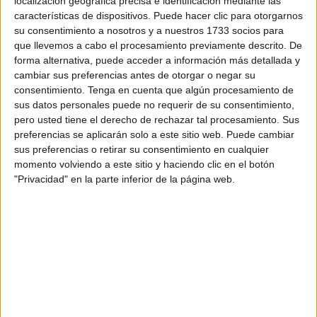
localización geográfica precisa e identificación mediante las
estas sustancias químicas perjudiciales, mientras que
características de dispositivos. Puede hacer clic para otorgarnos
la fracción polar contenía un compuesto llamado
su consentimiento a nosotros y a nuestros 1733 socios para
feruloilputrescina, conocido por su capacidad para
que llevemos a cabo el procesamiento previamente descrito. De
inhibir la enzima responsable de la producción de TMA.
forma alternativa, puede acceder a información más detallada y
cambiar sus preferencias antes de otorgar o negar su
consentimiento.
Tenga en cuenta que algún procesamiento de
sus datos personales puede no requerir de su consentimiento,
pero usted tiene el derecho de rechazar tal procesamiento. Sus
preferencias se aplicarán solo a este sitio web. Puede cambiar
sus preferencias o retirar su consentimiento en cualquier
momento volviendo a este sitio y haciendo clic en el botón
"Privacidad" en la parte inferior de la página web.
"Este es un hallazgo novedoso que