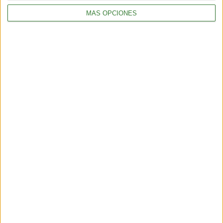
MÁS OPCIONES
Cómo hacer barritas de cereal:
receta con 7 ingredientes
Cargando...