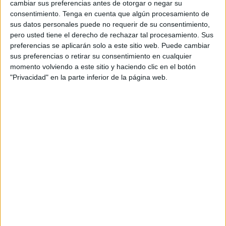
cambiar sus preferencias antes de otorgar o negar su
consentimiento.
Tenga en cuenta que algún procesamiento de
sus datos personales puede no requerir de su consentimiento,
pero usted tiene el derecho de rechazar tal procesamiento. Sus
Para hacer el
queso de cajú
, necesitas licuar todos
preferencias se aplicarán solo a este sitio web. Puede cambiar
estos ingredientes hasta obtener una textura cremosa
sus preferencias o retirar su consentimiento en cualquier
y homogénea:
momento volviendo a este sitio y haciendo clic en el botón
"Privacidad" en la parte inferior de la página web.
Castañas de cajú remojadas 200 g
Rejuvelac 100 cc
Levadura nutricional 1 cucharada
Sal a gusto
En el caso de la
ricota de cajú
, también debes licuar los siguientes
ingredientes: