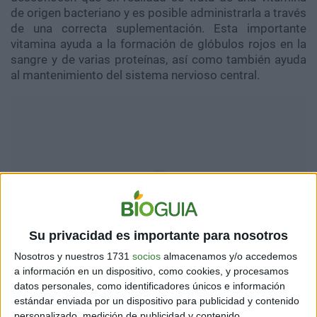
de origen bacteriano y es posible administrarla a través
de una correcta suplementación. Esta importante
vitamina ayuda a la formación de glóbulos rojos en la
sangre y de varias proteínas, así como también ayuda
al mantenimiento del sistema nervioso central.
Su privacidad es importante para nosotros
Nosotros y nuestros 1731
socios
almacenamos y/o accedemos
a información en un dispositivo, como cookies, y procesamos
datos personales, como identificadores únicos e información
Según el informe de Animal Libre, un 77% de la
estándar enviada por un dispositivo para publicidad y contenido
población vegana analizada tiene niveles normales de
personalizado, medición de publicidad y contenido,