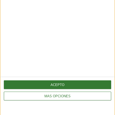
SUSCRÍBETE AL NEWSLETTER Y
SÉ PARTE DEL CAMBIO
¡Sumate a nuestra comunidad y recibe
en tu correo una selección exclusiva de
nuestros contenidos!
Me quiero suscribir
ACEPTO
MÁS OPCIONES