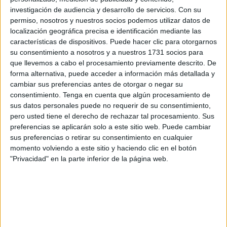
vitamina B12. Del total de casos estudiados, el 83,2%
investigación de audiencia y desarrollo de servicios.
Con su
se suplementa con vitamina B12 y el 40% de aquellos
permiso, nosotros y nuestros socios podemos utilizar datos de
que no se suplementan tienen valores normales en
localización geográfica precisa e identificación mediante las
sangre. En este contexto, es importante recalcar la
características de dispositivos. Puede hacer clic para otorgarnos
importancia de una suplementación estricta,
su consentimiento a nosotros y a nuestros 1731 socios para
asesorada por nutricionistas especialistas.
que llevemos a cabo el procesamiento previamente descrito. De
forma alternativa, puede acceder a información más detallada y
cambiar sus preferencias antes de otorgar o negar su
consentimiento.
Tenga en cuenta que algún procesamiento de
sus datos personales puede no requerir de su consentimiento,
pero usted tiene el derecho de rechazar tal procesamiento. Sus
preferencias se aplicarán solo a este sitio web. Puede cambiar
sus preferencias o retirar su consentimiento en cualquier
momento volviendo a este sitio y haciendo clic en el botón
"Privacidad" en la parte inferior de la página web.