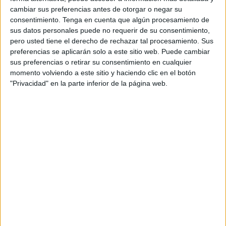
Estarán listas cuando se vean doradas y estén firmes.
cambiar sus preferencias antes de otorgar o negar su
Esto tomará entre cuatro y seis minutos.
consentimiento.
Tenga en cuenta que algún procesamiento de
sus datos personales puede no requerir de su consentimiento,
pero usted tiene el derecho de rechazar tal procesamiento. Sus
preferencias se aplicarán solo a este sitio web. Puede cambiar
4. Puedes comerlas en sandwich o acompañarlas con
sus preferencias o retirar su consentimiento en cualquier
ensalada u otra guarnición.
momento volviendo a este sitio y haciendo clic en el botón
"Privacidad" en la parte inferior de la página web.
Fuentes:
Spinach burgers
Comparte en redes sociales:
Guardar