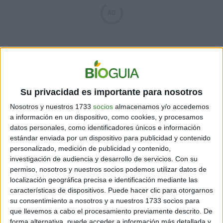
Su privacidad es importante para nosotros
Preparación
Nosotros y nuestros 1733
socios
almacenamos y/o accedemos
1. Mezcla todos los ingredientes en un recipiente hasta
a información en un dispositivo, como cookies, y procesamos
combinarlos.
datos personales, como identificadores únicos e información
estándar enviada por un dispositivo para publicidad y contenido
personalizado, medición de publicidad y contenido,
2. Con la preparación, forma las hamburguesas.
investigación de audiencia y desarrollo de servicios.
Con su
También puedes armar buñuelos.
permiso, nosotros y nuestros socios podemos utilizar datos de
localización geográfica precisa e identificación mediante las
características de dispositivos. Puede hacer clic para otorgarnos
su consentimiento a nosotros y a nuestros 1733 socios para
3. Cocínalas a fuego medio en una sartén antiadherente
que llevemos a cabo el procesamiento previamente descrito. De
con un poquito de aceite. También las puedes hornear.
forma alternativa, puede acceder a información más detallada y