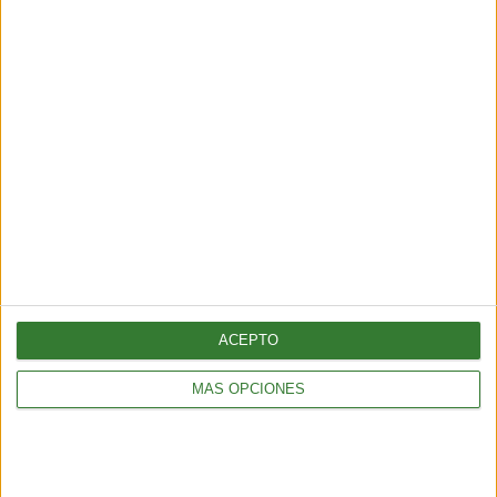
ALIMENTACIÓN
Tortitas crujientes de quinoa, calabacita y queso feta
2 min
| 2025-11-07 00:39
ACEPTO
MÁS OPCIONES
ALIMENTACIÓN