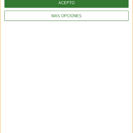
ACEPTO
MÁS OPCIONES
Cómo hacer barritas de cereal:
receta con 7 ingredientes
Cargando...