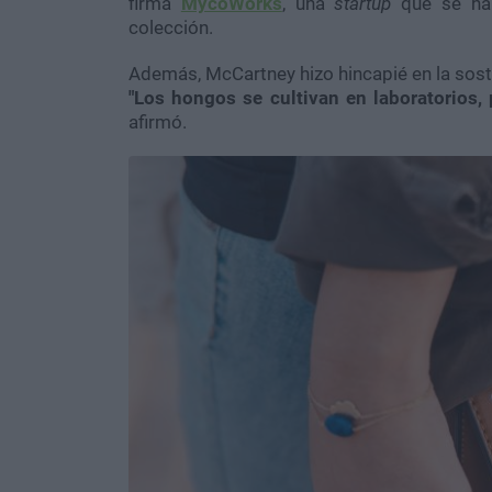
firma
MycoWorks
, una
startup
que se ha 
colección.
Además, McCartney hizo hincapié en la soste
"Los hongos se cultivan en laboratorios, 
afirmó.