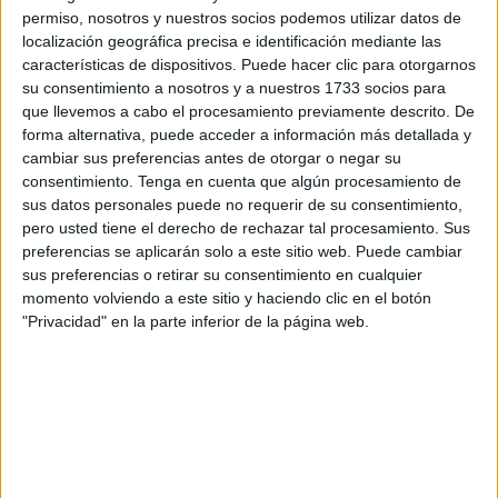
permiso, nosotros y nuestros socios podemos utilizar datos de
localización geográfica precisa e identificación mediante las
características de dispositivos. Puede hacer clic para otorgarnos
su consentimiento a nosotros y a nuestros 1733 socios para
que llevemos a cabo el procesamiento previamente descrito. De
forma alternativa, puede acceder a información más detallada y
cambiar sus preferencias antes de otorgar o negar su
PROGRAMA DE GESTIÓN AMBIENTAL
consentimiento.
Tenga en cuenta que algún procesamiento de
sus datos personales puede no requerir de su consentimiento,
RESPONSABLE
pero usted tiene el derecho de rechazar tal procesamiento. Sus
preferencias se aplicarán solo a este sitio web. Puede cambiar
En la
Argentina
, por ejemplo,
existe el Programa de
sus preferencias o retirar su consentimiento en cualquier
Gestión Ambiental Responsable a partir del cual se
momento volviendo a este sitio y haciendo clic en el botón
garantiza la seguridad y la calidad de las diversas
"Privacidad" en la parte inferior de la página web.
prestaciones, junto con la obligación legal y ética de
asegurar que los servicios y tecnologías que se
ofrecen respetan el ambiente
.
A partir del mismo
se espera fomentar la
conciencia
ambiental
de consumidores y quienes ofrecen los
servicios y productos; promover el
uso eficiente de los