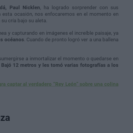
dá, Paul Nicklen
, ha logrado sorprender con sus
 esta ocasión, nos enfocaremos en el momento en
u cría bajo su aleta.
ea y capturando en imágenes el increíble paisaje, ya
los océanos
. Cuando de pronto logró ver a una ballena
 sumergirse a inmortalizar el momento o quedarse en
.
Bajó 12 metros y les tomó varias fotografías a los
gra captar al verdadero “Rey León” sobre una colina
eza