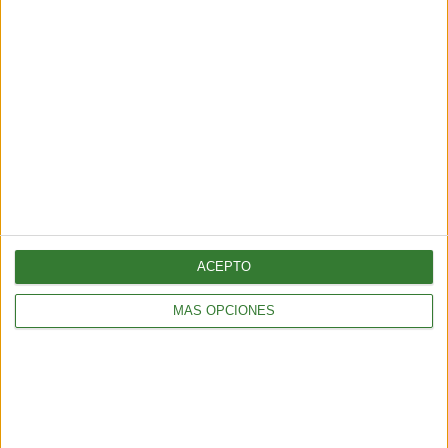
extremos?
Cargando...
ACEPTO
MÁS OPCIONES
AMBIENTE
¿Es posible convertir la noche en día? El polémico proyecto que
busca iluminar la Tierra desde el espacio