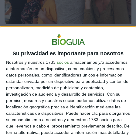
Cuando un país experimenta crecimiento económico e invierte ese dinero
en mejoras para la sociedad, sus ciudadanos son más felices
Su privacidad es importante para nosotros
¿Sabías que en el 2020 los
estadounidenses donaron más de 471
Nosotros y nuestros 1733
socios
almacenamos y/o accedemos
a información en un dispositivo, como cookies, y procesamos
mil millones de dólares a distintas
datos personales, como identificadores únicos e información
organizaciones sociales según el
estándar enviada por un dispositivo para publicidad y contenido
National Philanthropic Trust?
personalizado, medición de publicidad y contenido,
investigación de audiencia y desarrollo de servicios.
Con su
permiso, nosotros y nuestros socios podemos utilizar datos de
A pesar de que fue un año de pandemia, las donaciones
localización geográfica precisa e identificación mediante las
tuvieron un incremento de 5.1% ante el año anterior.
características de dispositivos. Puede hacer clic para otorgarnos
su consentimiento a nosotros y a nuestros 1733 socios para
que llevemos a cabo el procesamiento previamente descrito. De
“En Latinoamérica no tenemos
forma alternativa, puede acceder a información más detallada y