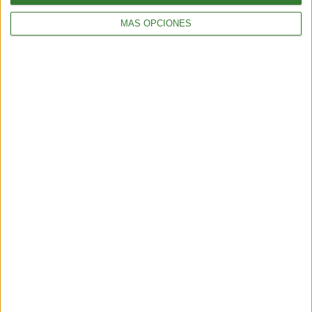
Récord histórico de sargazo
MÁS OPCIONES
golpea al Caribe y al golfo de
México
Cargando...