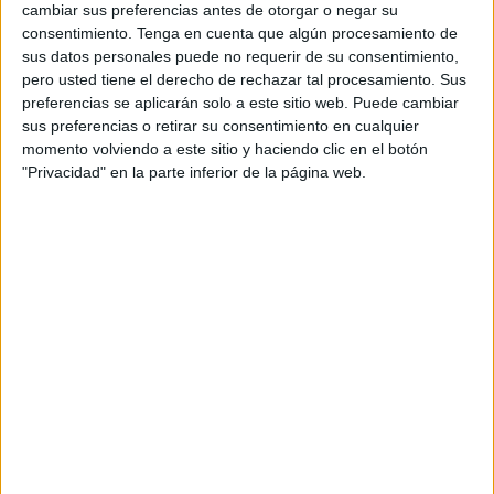
cambiar sus preferencias antes de otorgar o negar su
información estadística sobre las
consentimiento.
Tenga en cuenta que algún procesamiento de
donaciones, pero sabemos que son
sus datos personales puede no requerir de su consentimiento,
apenas una fracción en comparación a
pero usted tiene el derecho de rechazar tal procesamiento. Sus
Estados Unidos. No es por falta de
preferencias se aplicarán solo a este sitio web. Puede cambiar
generosidad, los latinos se vuelcan con
sus preferencias o retirar su consentimiento en cualquier
momento volviendo a este sitio y haciendo clic en el botón
entusiasmo a ayudar cuando una
"Privacidad" en la parte inferior de la página web.
necesidad urgente aparece. El problema
es la falta de medios digitales que
simplifiquen la forma en que donamos y
aseguren la transparencia de los fondos.”
Nos cuenta Manu Malvezzi, Co-fundador de Club
Solidario y Bombero Voluntario en Argentina.
Club Solidario es la primera plataforma solidaria que
pisa fuerte en México y Brasil
, ofrecen miles de
descuentos en múltiples rubros para aquellas
personas que donan mensualmente a reconocidas