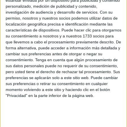
estándar enviada por un dispositivo para publicidad y contenido
gira.
Su tamaño es 1,06 veces el de la Tierra (un poco
personalizado, medición de publicidad y contenido,
más grandes) y su masa es de 1,26 veces que la de
investigación de audiencia y desarrollo de servicios.
Con su
nuestro planeta.
permiso, nosotros y nuestros socios podemos utilizar datos de
localización geográfica precisa e identificación mediante las
De lo anterior, se deduce que
Wolf 1069 b
es mucho
características de dispositivos. Puede hacer clic para otorgarnos
más denso y rocoso. Tiene todas las cualidades para
su consentimiento a nosotros y a nuestros 1733 socios para
alojar formas vivientes similares a las que conoces.
que llevemos a cabo el procesamiento previamente descrito. De
forma alternativa, puede acceder a información más detallada y
cambiar sus preferencias antes de otorgar o negar su
consentimiento.
Tenga en cuenta que algún procesamiento de
sus datos personales puede no requerir de su consentimiento,
pero usted tiene el derecho de rechazar tal procesamiento. Sus
preferencias se aplicarán solo a este sitio web. Puede cambiar
sus preferencias o retirar su consentimiento en cualquier
momento volviendo a este sitio y haciendo clic en el botón
"Privacidad" en la parte inferior de la página web.