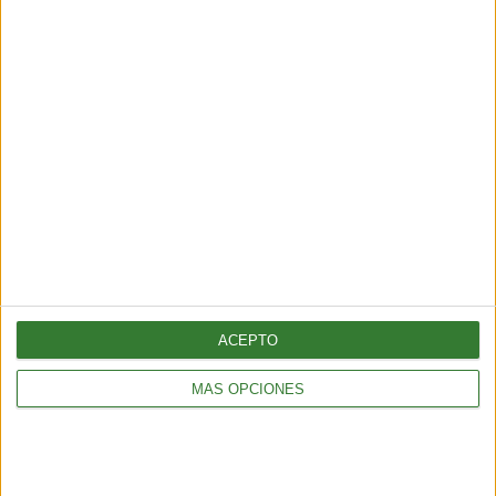
¡No tires la cáscara de las frutas!
Éstos son los usos que deberías
aprovechar
Cargando...
ACEPTO
MÁS OPCIONES