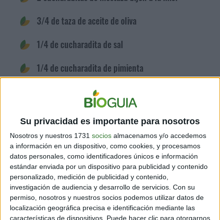
3/4 de taza de aceite de oliva
1/4 de cucharadita de sal
1/4 de cucharadita de pimienta
Preparación
1. Haz el aderezo. Coloca en una licuadora los
tomates, el ajo, los chalotes, el vinagre balsámico y la mostaza.
Licúa hasta obtener una pasta suave. Luego, con la licuadora en
funcionamiento, añade lentamente el aceite de oliva, la sal y la
Su privacidad es importante para nosotros
pimienta.2. Coloca en un recipiente grande la espinaca con
aproximadamente 2/3 del aliño.3. Coloca la espinaca en los platos
Nosotros y nuestros 1731
socios
almacenamos y/o accedemos
y cúbrela con las frutillas, la cebolla y un poco más de aderezo.
a información en un dispositivo, como cookies, y procesamos
Quínoa, aguacate, espinaca y tomate
datos personales, como identificadores únicos e información
Esta opción tiene un alto contenido nutricional. Es muy sencillo
estándar enviada por un dispositivo para publicidad y contenido
hacerla, pero su sabor es complejo. Puedes servirla tibia o
personalizado, medición de publicidad y contenido,
refrigerarla para que los sabores se fusionen.
investigación de audiencia y desarrollo de servicios.
Con su
permiso, nosotros y nuestros socios podemos utilizar datos de
localización geográfica precisa e identificación mediante las
Ingredientes
1 taza de quínoa
características de dispositivos. Puede hacer clic para otorgarnos