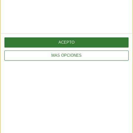
ACEPTO
MÁS OPCIONES
Blue mind: el estado de calma que
produce el agua y que la ciencia
recién empieza a entender
Cargando...