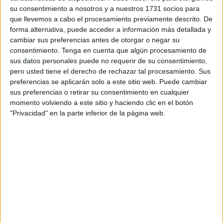
su consentimiento a nosotros y a nuestros 1731 socios para
que llevemos a cabo el procesamiento previamente descrito. De
2 aguacates medianos
forma alternativa, puede acceder a información más detallada y
cambiar sus preferencias antes de otorgar o negar su
85 g de brotes de espinaca
consentimiento.
Tenga en cuenta que algún procesamiento de
sus datos personales puede no requerir de su consentimiento,
225 g de tomates cherry
pero usted tiene el derecho de rechazar tal procesamiento. Sus
preferencias se aplicarán solo a este sitio web. Puede cambiar
3 cebollas de verdeo
sus preferencias o retirar su consentimiento en cualquier
momento volviendo a este sitio y haciendo clic en el botón
"Privacidad" en la parte inferior de la página web.
Para el aliño
1-2 dientes de ajo picados
2 cucharaditas de vinagre de vino tinto
2 cucharaditas de aceite de oliva
1/8 de cucharadita de sal