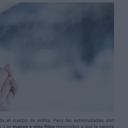
do el cuerpo se enfría. Pero las extremidades son
o. Las
manos y pies fríos
responden a que la sangre