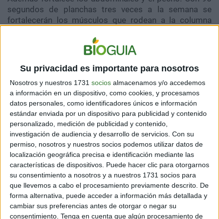
segundos de planchas tres veces a la semana se
fortalecerán los músculos que rodean a la columna
vertebral.
[
Aquí te explicamos todo sobre este ejercicio
]
Su privacidad es importante para nosotros
Nosotros y nuestros 1731
socios
almacenamos y/o accedemos
a información en un dispositivo, como cookies, y procesamos
datos personales, como identificadores únicos e información
estándar enviada por un dispositivo para publicidad y contenido
personalizado, medición de publicidad y contenido,
investigación de audiencia y desarrollo de servicios.
Con su
permiso, nosotros y nuestros socios podemos utilizar datos de
localización geográfica precisa e identificación mediante las
características de dispositivos. Puede hacer clic para otorgarnos
su consentimiento a nosotros y a nuestros 1731 socios para
que llevemos a cabo el procesamiento previamente descrito. De
forma alternativa, puede acceder a información más detallada y
cambiar sus preferencias antes de otorgar o negar su
Brazos
consentimiento.
Tenga en cuenta que algún procesamiento de