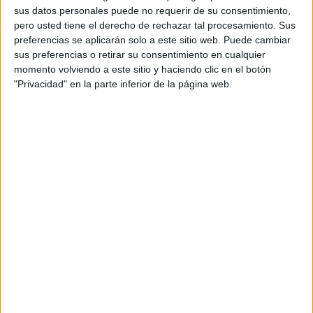
sus datos personales puede no requerir de su consentimiento,
Es necesario entrenar para fortalecer las articulaciones
pero usted tiene el derecho de rechazar tal procesamiento. Sus
y prevenir la aparición de dolores en estas zonas. Los
preferencias se aplicarán solo a este sitio web. Puede cambiar
brazos no son la excepción y para mantenerlos en
sus preferencias o retirar su consentimiento en cualquier
forma no es necesario levantar grandes pesos sino
momento volviendo a este sitio y haciendo clic en el botón
apenas de 1 a 3 kg dos o tres veces por semana.
"Privacidad" en la parte inferior de la página web.
Rápidamente notarás los cambios y te sentirás más
fuerte.