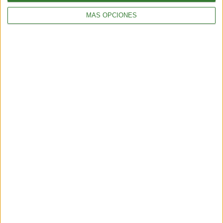
¡Sumate a nuestra comunidad y recibe
MÁS OPCIONES
en tu correo una selección exclusiva de
nuestros contenidos!
Me quiero suscribir