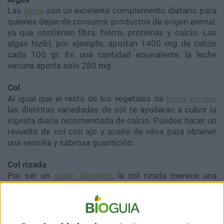
Las
algas
son un excelente complemento dietario para
quienes dejan de consumir productos de origen animal,
ya que contienen fibra, hierro, proteínas y calcio. Las
algas hiziki, por ejemplo, aportan 1400 mg de calcio
cada 100 gr. En una cantidad equivalente, la leche
vacuna aporta solo 280 mg.
Col
Al igual que el resto de los vegetales de
hojas verdes
,
las distintas variedades de col te ayudarán a cubrir la
ingesta diaria recomendada de calcio. Puedes hacer un
revuelto de col con ajo y aceite de oliva para obtener
una sencilla y sabrosa guarnición.
Col rizada
Por ser un
super alimento
, la col rizada merece una
mención especial. Además de tener un elevado
contenido de calcio, es rica en antioxidantes. Puedes
usarla como
base para cualquier ensalada
. Para
obtener un plato fresco, combínala con albaricoques