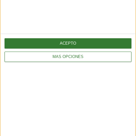
¡Sumate a nuestra comunidad y recibe
en tu correo una selección exclusiva de
nuestros contenidos!
Me quiero suscribir
ACEPTO
MÁS OPCIONES