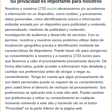
Su privacidad es importante para nosotros
(damascos) y aguacates (paltas).
Nosotros y nuestros 1733
socios
almacenamos y/o accedemos
Higos
a información en un dispositivo, como cookies, y procesamos
datos personales, como identificadores únicos e información
Los vegetales no son las únicas fuentes de calcio.
estándar enviada por un dispositivo para publicidad y contenido
Algunas frutas, tales como los higos, también
personalizado, medición de publicidad y contenido,
contienen este mineral. Para incorporarlos en tu dieta
investigación de audiencia y desarrollo de servicios.
Con su
puedes comerlos secos cuando tengas antojo de algo
permiso, nosotros y nuestros socios podemos utilizar datos de
dulce.
localización geográfica precisa e identificación mediante las
características de dispositivos. Puede hacer clic para otorgarnos
su consentimiento a nosotros y a nuestros 1733 socios para
que llevemos a cabo el procesamiento previamente descrito. De
Naranjas
forma alternativa, puede acceder a información más detallada y
Las naranjas no sólo son ricas en vitamina C, sino que
cambiar sus preferencias antes de otorgar o negar su
también lo son en calcio. Su jugo o su ralladura le darán
consentimiento.
Tenga en cuenta que algún procesamiento de
un toque delicioso a cualquier plato o batido.
sus datos personales puede no requerir de su consentimiento,
pero usted tiene el derecho de rechazar tal procesamiento. Sus
Almendras
preferencias se aplicarán solo a este sitio web. Puede cambiar
De los
frutos secos
, las
almendras
se destacan por ser
sus preferencias o retirar su consentimiento en cualquier
las más nutritivas. Además de calcio, contienen
momento volviendo a este sitio y haciendo clic en el botón
potasio, vitamina E y hierro. Incorpora algunas en tu
"Privacidad" en la parte inferior de la página web.