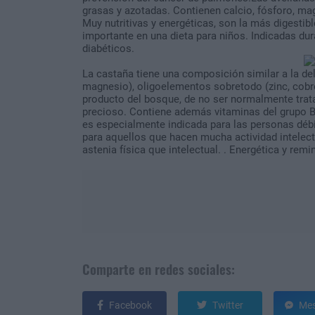
grasas y azotadas. Contienen calcio, fósforo, magn
Muy nutritivas y energéticas, son la más digestib
importante en una dieta para niños. Indicadas dur
diabéticos.
La castaña tiene una composición similar a la del 
magnesio), oligoelementos sobretodo (zinc, cobre,
producto del bosque, de no ser normalmente trata
precioso. Contiene además vitaminas del grupo B, 
es especialmente indicada para las personas débil
para aquellos que hacen mucha actividad intelect
astenia física que intelectual. . Energética y rem
Comparte en redes sociales:
Facebook
Twitter
Mes