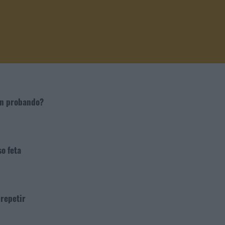
án probando?
so feta
 repetir