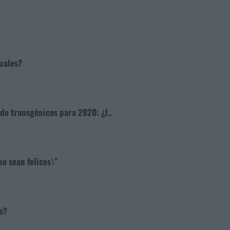
uales?
de transgénicos para 2020: ¿l..
no sean felices\"
s?