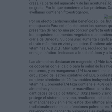
grasa, (a parte del aguacate y de las aceitunas),l
de grasa. Por lo que concierne a las proteínas, 
avellanas contienen fitoestrógenos.
Por su efecto cardiovascular beneficioso, los fru
menopausia.Para este fin destacan las nueces q
presentan de hecho una proporción perfecta entre
los poquísimos alimentos vegetales que contiene
diaria de Omega3. Su consumo aumenta significa
el fruto más rico en zinc y en cobre. Contiene ade
vitaminas A, B ,C ,P. Muy nutritivas, reguladoras i
drenaje linfático. Indicadas a los diabéticos y a 
Las almendras destacan en magnesio, (1/4de taza
de cooperar con el calcio para la salud de los hue
nocturnos, y en manganeso (1/4 taza contiene el 
circulatorio del estrés oxidativo del LDL o coles
contiene alrededor de 20 flavonoides incluyendo la
vitamina E presente(1/4 taza contiene el 45% de l
almendras y hace su aceite maravilloso para devol
cantidades de calcio(160mg./100gr.) hierro y zinc
protege el sistema nervioso, resultando indicadas
en manganeso y en hierro: estos dos últimos ali
tradicionalmente en las afecciones pulmonares. 
prevención del cáncer de pulmones.Las avellanas