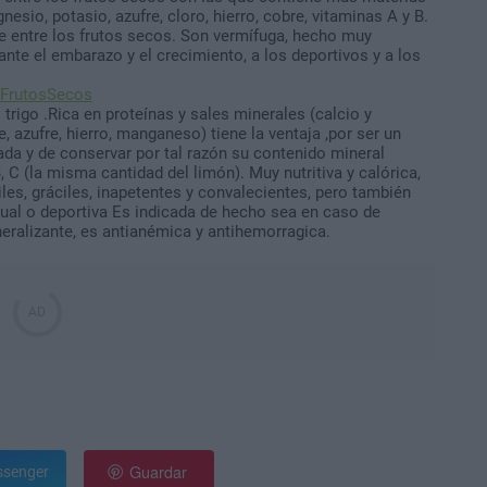
esio, potasio, azufre, cloro, hierro, cobre, vitaminas A y B.
le entre los frutos secos. Son vermífuga, hecho muy
ante el embarazo y el crecimiento, a los deportivos y a los
trigo .Rica en proteínas y sales minerales (calcio y
 azufre, hierro, manganeso) tiene la ventaja ,por ser un
da y de conservar por tal razón su contenido mineral
C (la misma cantidad del limón). Muy nutritiva y calórica,
es, gráciles, inapetentes y convalecientes, pero también
ual o deportiva Es indicada de hecho sea en caso de
ineralizante, es antianémica y antihemorragica.
Guardar
senger