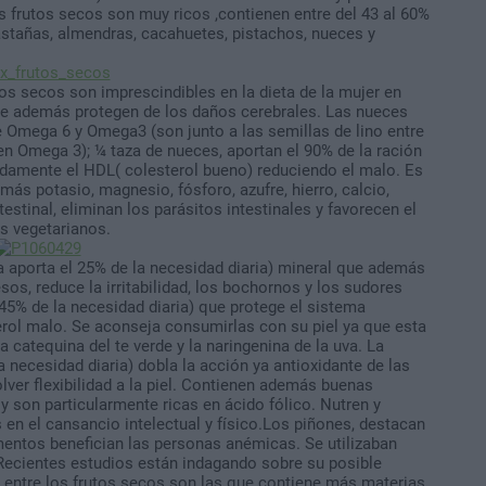
os frutos secos son muy ricos ,contienen entre del 43 al 60%
Castañas, almendras, cacahuetes, pistachos, nueces y
tos secos son imprescindibles en la dieta de la mujer en
ue además protegen de los daños cerebrales. Las nueces
 Omega 6 y Omega3 (son junto a las semillas de lino entre
n Omega 3); ¼ taza de nueces, aportan el 90% de la ración
damente el HDL( colesterol bueno) reduciendo el malo. Es
más potasio, magnesio, fósforo, azufre, hierro, calcio,
ntestinal, eliminan los parásitos intestinales y favorecen el
los vegetarianos.
 aporta el 25% de la necesidad diaria) mineral que además
sos, reduce la irritabilidad, los bochornos y los sudores
45% de la necesidad diaria) que protege el sistema
terol malo. Se aconseja consumirlas con su piel ya que esta
 catequina del te verde y la naringenina de la uva. La
a necesidad diaria) dobla la acción ya antioxidante de las
ver flexibilidad a la piel. Contienen además buenas
 y son particularmente ricas en ácido fólico. Nutren y
 en el cansancio intelectual y físico.Los piñones, destacan
mentos benefician las personas anémicas. Se utilizaban
Recientes estudios están indagando sobre su posible
 entre los frutos secos son las que contiene más materias