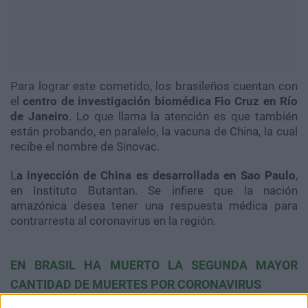
Para lograr este cometido, los brasileños cuentan con
el
centro de investigación biomédica Fio Cruz en Río
de Janeiro
. Lo que llama la atención es que también
están probando, en paralelo, la vacuna de China, la cual
recibe el nombre de Sinovac.
L
a inyección de China es desarrollada en Sao Paulo
,
en Instituto Butantan. Se infiere que la nación
amazónica desea tener una respuesta médica para
contrarresta al coronavirus en la región.
EN BRASIL HA MUERTO LA SEGUNDA MAYOR
CANTIDAD DE MUERTES POR CORONAVIRUS