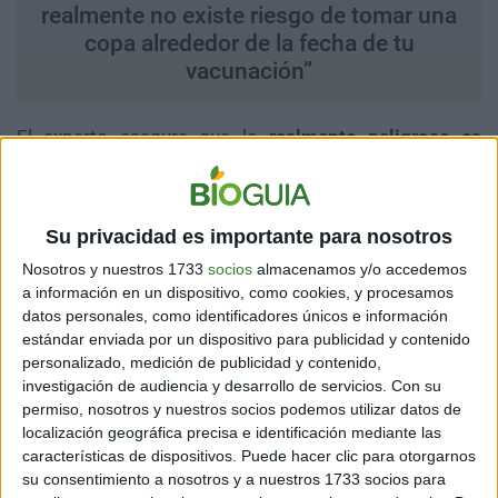
realmente no existe riesgo de tomar una
copa alrededor de la fecha de tu
vacunación”
El experto asegura que lo
realmente peligroso es
consumir grandes cantidades de alcohol
debido a los
efectos en todos los sistemas biológicos.
Su privacidad es importante para nosotros
Nosotros y nuestros 1733
socios
almacenamos y/o accedemos
Primeras inquietudes sobre
a información en un dispositivo, como cookies, y procesamos
datos personales, como identificadores únicos e información
el alcohol
estándar enviada por un dispositivo para publicidad y contenido
personalizado, medición de publicidad y contenido,
investigación de audiencia y desarrollo de servicios.
Con su
permiso, nosotros y nuestros socios podemos utilizar datos de
localización geográfica precisa e identificación mediante las
características de dispositivos. Puede hacer clic para otorgarnos
su consentimiento a nosotros y a nuestros 1733 socios para