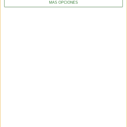
MÁS OPCIONES
TENDENCIAS
¿Llega el fin del testeo animal? El “ratón hecho con IA” que
podría cambiar para siempre la experimentación en animales
6 min
| 2026-06-21 13:00