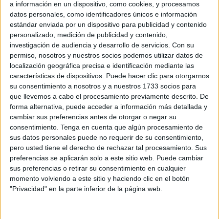
a información en un dispositivo, como cookies, y procesamos
datos personales, como identificadores únicos e información
estándar enviada por un dispositivo para publicidad y contenido
personalizado, medición de publicidad y contenido,
investigación de audiencia y desarrollo de servicios.
Con su
permiso, nosotros y nuestros socios podemos utilizar datos de
localización geográfica precisa e identificación mediante las
características de dispositivos. Puede hacer clic para otorgarnos
su consentimiento a nosotros y a nuestros 1733 socios para
que llevemos a cabo el procesamiento previamente descrito. De
forma alternativa, puede acceder a información más detallada y
cambiar sus preferencias antes de otorgar o negar su
consentimiento.
Tenga en cuenta que algún procesamiento de
CERCA DE 100 ANIMALES SERÁN VACUNADOS EN
sus datos personales puede no requerir de su consentimiento,
ÉSTE ZOOLÓGICO
pero usted tiene el derecho de rechazar tal procesamiento. Sus
preferencias se aplicarán solo a este sitio web. Puede cambiar
Se añade que hay
varios ejemplares en peligro de
sus preferencias o retirar su consentimiento en cualquier
extinción
. Por ende, es necesario evitar su deceso por
momento volviendo a este sitio y haciendo clic en el botón
culpa del coronavirus. Hay que tener en cuenta que en
"Privacidad" en la parte inferior de la página web.
EEUU hay muchos animales exóticos en cautiverio.